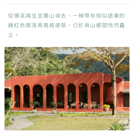
從礁溪再往宜蘭山城去，一棟帶有相似語彙的
赭紅色摩洛哥風格建築，已於員山鄉間悄然矗
立。