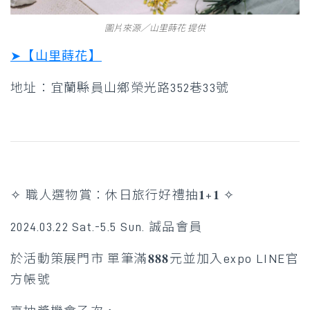
圖片來源／山里蒔花 提供
➤【山里蒔花】
地址：宜蘭縣員山鄉榮光路352巷33號
✧ 職人選物賞：休日旅行好禮抽𝟏+𝟏 ✧
2024.03.22 Sat.-5.5 Sun. 誠品會員
於活動策展門市
單筆滿𝟖𝟖𝟖元並加入expo LINE官
方帳號