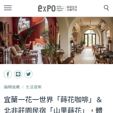
編輯推薦
生活提案
宜蘭一花一世界「蒔花咖啡」＆
北非莊園民宿「山里蒔花」，體