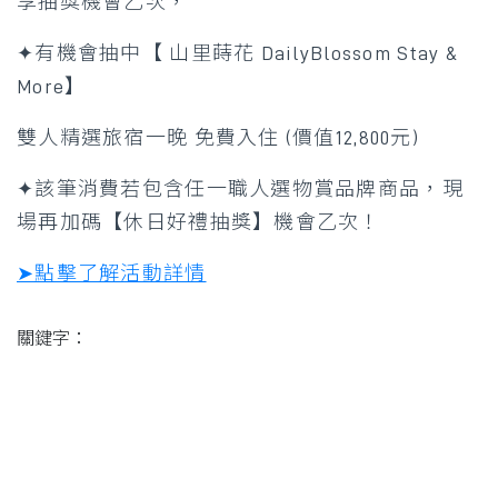
享抽獎機會乙次，
✦有機會抽中【 山里蒔花 DailyBlossom Stay &
More】
雙人精選旅宿一晚 免費入住 (價值12,800元)
✦該筆消費若包含任一職人選物賞品牌商品，現
場再加碼【休日好禮抽獎】機會乙次！
➤點擊了解活動詳情
關鍵字：