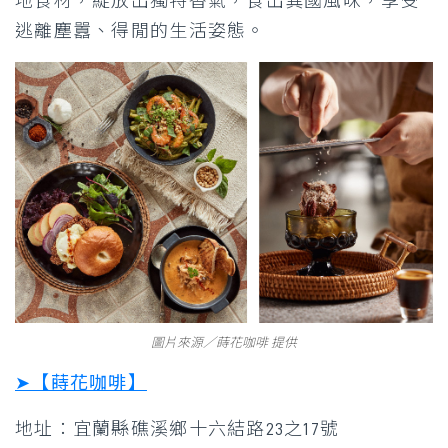
地食材，綻放出獨特香氣，食出異國風味，享受
逃離塵囂、得閒的生活姿態。
圖片來源／蒔花咖啡 提供
➤【蒔花咖啡】
地址：宜蘭縣礁溪鄉十六結路23之17號