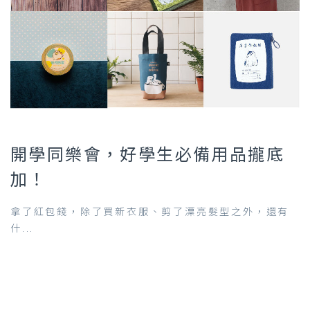
開學同樂會，好學生必備用品攏底
加！
拿了紅包錢，除了買新衣服、剪了漂亮髮型之外，還有
什...