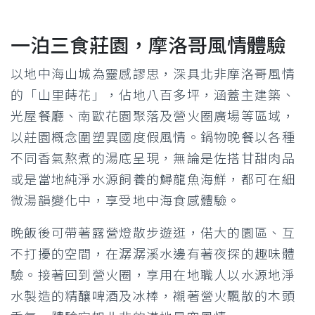
一泊三食莊園，摩洛哥風情體驗
以地中海山城為靈感謬思，深具北非摩洛哥風情
的「山里蒔花」，佔地八百多坪，涵蓋主建築、
光屋餐廳、南歐花園聚落及營火圈廣場等區域，
以莊園概念圍塑異國度假風情。鍋物晚餐以各種
不同香氣熬煮的湯底呈現，無論是佐搭甘甜肉品
或是當地純淨水源飼養的鱘龍魚海鮮，都可在細
微湯韻變化中，享受地中海食感體驗。
晚飯後可帶著露營燈散步遊逛，偌大的園區、互
不打擾的空間，在潺潺溪水邊有著夜探的趣味體
驗。接著回到營火圈，享用在地職人以水源地淨
水製造的精釀啤酒及冰棒，襯著營火飄散的木頭