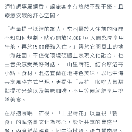
師特調專屬擴香，讓旅客享有悠然不受干擾、且
療癒安眠的舒心空間。
「考量提早抵達的旅人，常困擾於入住前的時間
不知如何規劃，貼心開放14:00即可入園悠閒享用
午茶，再於15:00優雅入住。」築於宜蘭風土的地
中海莊園，不僅從環境硬體上表現文化融合，也
由舌尖感受美好對話，「山里蒔花」結合摩洛哥
小點、食材，混搭宜蘭在地特色美味，以地中海
共享風格方式呈現，更提供「蒔花」咖啡人氣甜
點提拉米蘇以及美味咖啡，不用等候就能享用排
隊美食。
在舒適寢眠一宿後，「山里蒔花」以重視「饗
食」的摩洛哥文化為核心，設計共享的豐盛早
餐，內含鮮蔬輕食、地中海燉蛋、蛋白質肉盤、