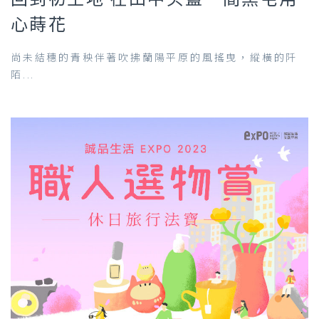
心蒔花
尚未結穗的青秧伴著吹拂蘭陽平原的風搖曳，縱橫的阡
陌...