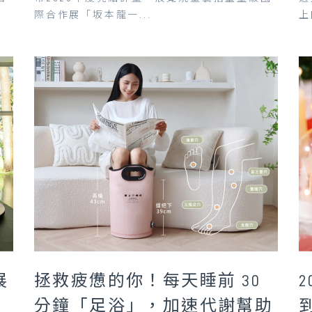
際合作展「坂本龍一...
上
展
拯救疲憊的你！每天睡前 30
分鐘「足浴」，加速代謝幫助