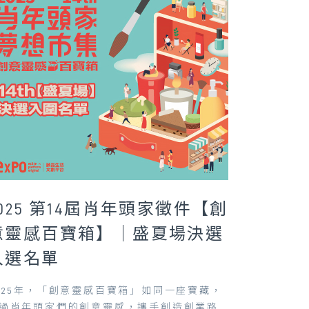
2025 第14屆肖年頭家徵件【創
意靈感百寶箱】｜盛夏場決選
入選名單
025年，「創意靈感百寶箱」如同一座寶藏，
過肖年頭家們的創意靈感，攜手創造創業路