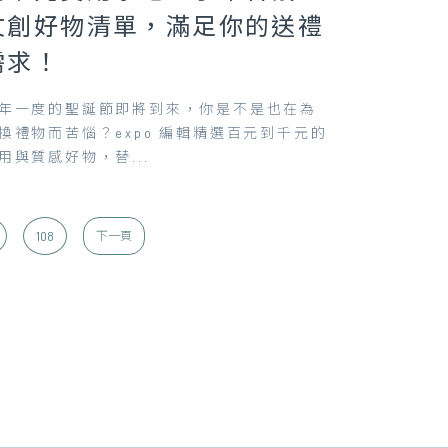
文創好物清單，滿足你的送禮
需求！
年一度的聖誕節即將到來，你是不是也在為
換禮物而苦惱？expo 編輯精選百元到千元的
用與質感好物，替...
108
下一頁