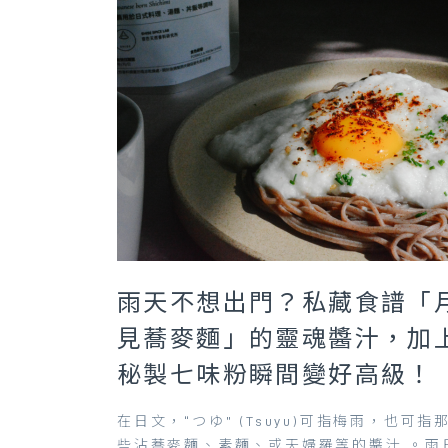
雨天不想出門？私藏食譜「
見蕎麥麵」的靈魂醬汁，加
秘製七味粉瞬間變好高級！
在日文，“つゆ” (Tsuyu)可指梅雨，也可指
些沾蕎麥麵、素麵、或天婦羅等的醬汁 。雨