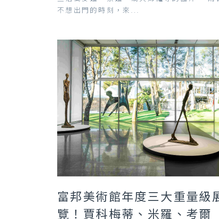
不想出門的時刻，來...
富邦美術館年度三大重量級
覽！賈科梅蒂、米羅、考爾