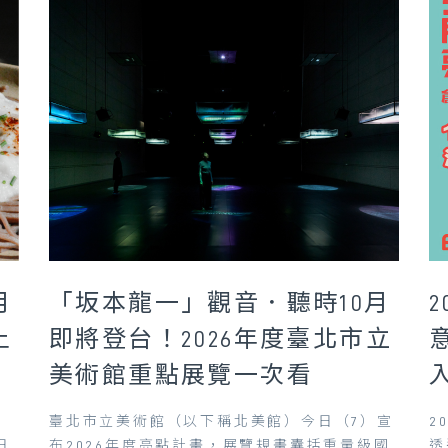
月
「坂本龍一」觀音．聽時10月
上
即將登台！2026年度臺北市立
美術館重點展覽一次看
那
臺北市立美術館（以下稱北美館）今日（7）宣
2
日
布2026年度亮點計畫，展覽規畫囊括重量級國
透