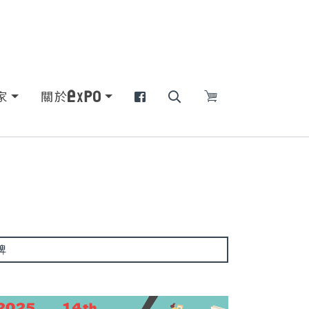
家
關於
牌