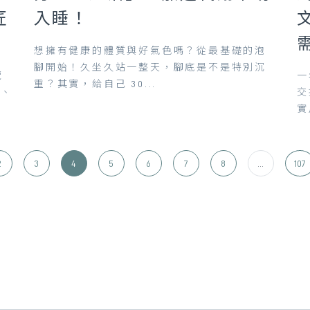
匠
入睡！
想擁有健康的體質與好氣色嗎？從最基礎的泡
腳開始！久坐久站一整天，腳底是不是特別沉
覽
一
重？其實，給自己 30...
」、
交
實
2
3
4
5
6
7
8
...
107