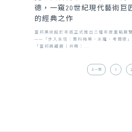
德，一窺20世紀現代藝術巨
的經典之作
富邦美術館於年底正式推出三檔年度重點展
——「步入永恆：賈科梅蒂、米羅、考爾德
「富邦典藏展｜共鳴：...
1
上一頁