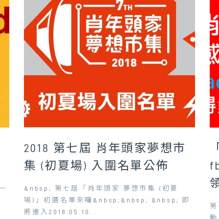
初
2018 第七屆 肖年頭家夢想市
集 (初夏場) 入圍名單公佈
每一
&nbsp; 第七屆「肖年頭家 夢想市集 (初夏
！
場)」初選名單來囉&nbsp;&nbsp; &nbsp; 即
第
將進入2018.05.10...
動