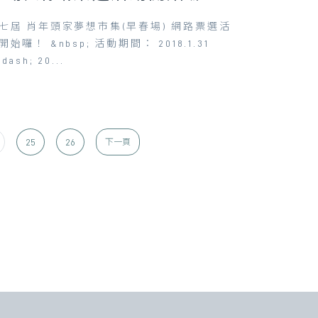
七屆 肖年頭家夢想市集(早春場) 網路票選活
開始囉！ &nbsp; 活動期間： 2018.1.31
dash; 20...
25
26
下一頁