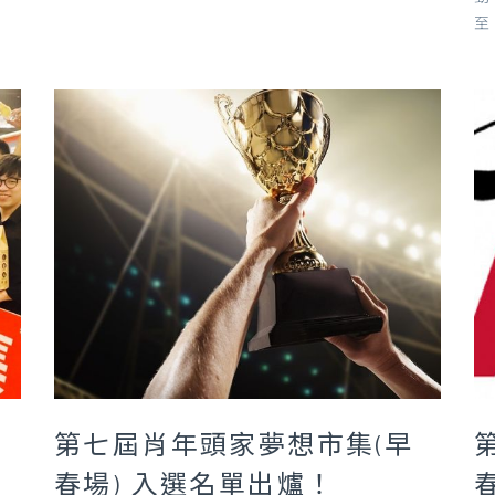
至
站
第七屆肖年頭家夢想市集(早
春場) 入選名單出爐！