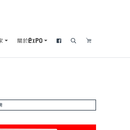
家
關於
牌