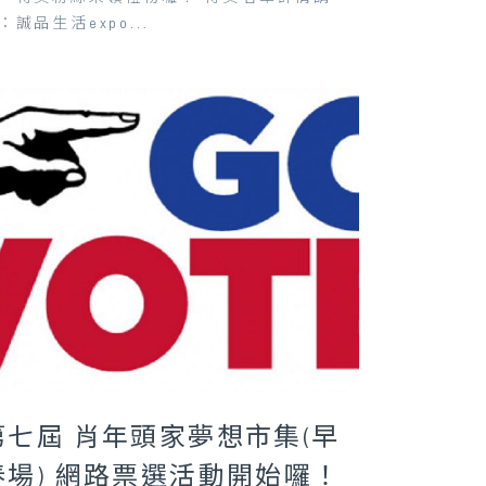
：誠品生活expo...
第七屆 肖年頭家夢想市集(早
春場) 網路票選活動開始囉！