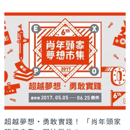
超越夢想‧勇敢實踐！ 「肖年頭家