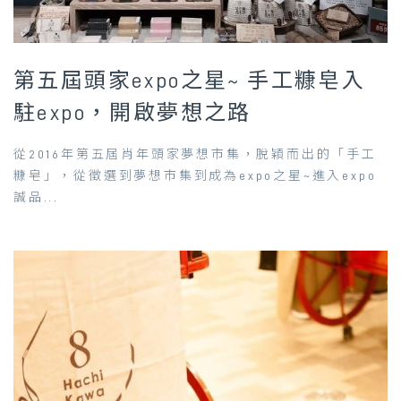
第五屆頭家expo之星~ 手工糠皂入
駐expo，開啟夢想之路
從2016年第五屆肖年頭家夢想市集，脫穎而出的「手工
糠皂」，從徵選到夢想市集到成為expo之星~進入expo
誠品...