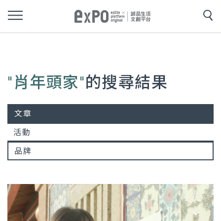
"肖年頭家"
的搜尋結果
文章
活動
品牌