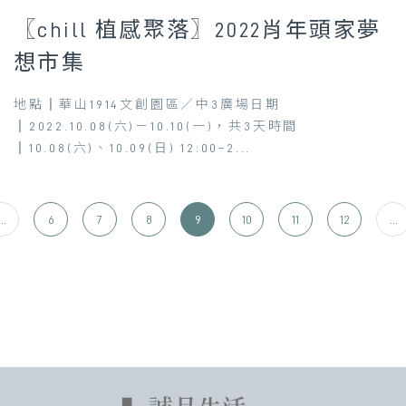
〖chill 植感聚落〗2022肖年頭家夢
想市集
地點║華山1914文創園區／中3廣場日期
║2022.10.08(六)－10.10(一)，共3天時間
║10.08(六)、10.09(日) 12:00–2...
...
6
7
8
9
10
11
12
...