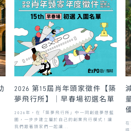
助
2026 第15屆肖年頭家徵件【築
夢飛行所】｜早春場初選名單
2026年，在「築夢飛行所」中一同創造夢想藍
圖，一步步建立屬於自己的創業飛行模式！讓
，
在
我們跟著頭家們一起讓...
但
搭