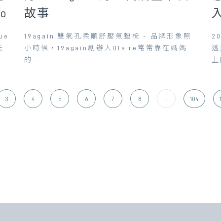
o
故事
ue
19again 雙氣孔柔順舒壓氣墊梳 - 品牌形象照
2
天
小時候，19again創辦人Blaire常常靠在媽媽
透
的...
上
3
4
5
6
7
8
...
104