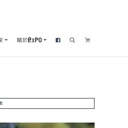
家
關於
牌