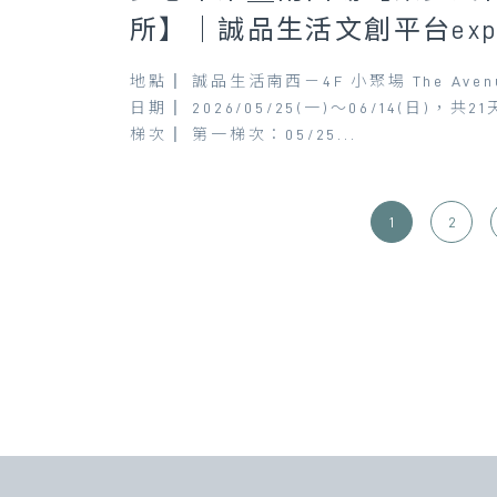
所】｜誠品生活文創平台exp
地點║ 誠品生活南西－4F 小聚場 The Aven
日期║ 2026/05/25(一)～06/14(日)，共21
梯次║ 第一梯次：05/25...
1
2