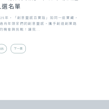
入選名單
025年，「創意靈感百寶箱」如同一座寶藏，
過肖年頭家們的創意靈感，攜手創造創業路
的機會與挑戰！讓我...
105
下一頁