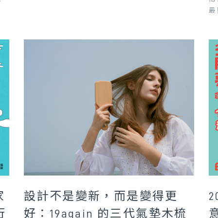
最
家
設計不是變新，而是變得更
行
好：19again 的三代氣墊木梳