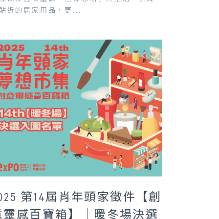
貼近的居家用品，更...
2025 第14屆肖年頭家徵件【創
意靈感百寶箱】｜暖冬場決選