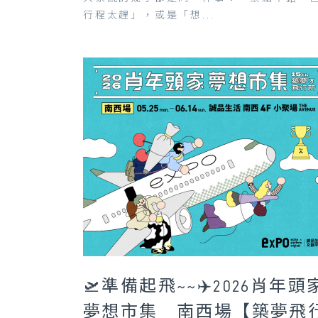
行程太趕」，或是「想...
🛫準備起飛~~✈️2026肖年頭
夢想市集＿南西場【築夢飛