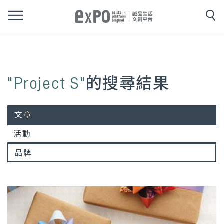
"Project S"
的搜尋結果
文章
活動
品牌