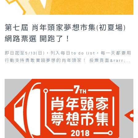
第七屆 肖年頭家夢想市集(初夏場)
網路票選 開跑了！
即日起至5/13(日)，列入每日to do list，每一天都要用
行動支持勇敢實踐夢想的肖年頭家！ 投票頁面&rarr;...