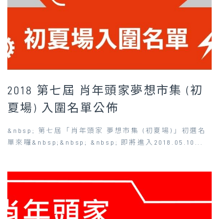
2018 第七屆 肖年頭家夢想市集 (初
夏場) 入圍名單公佈
&nbsp; 第七屆「肖年頭家 夢想市集 (初夏場)」初選名
單來囉&nbsp;&nbsp; &nbsp; 即將進入2018.05.10...