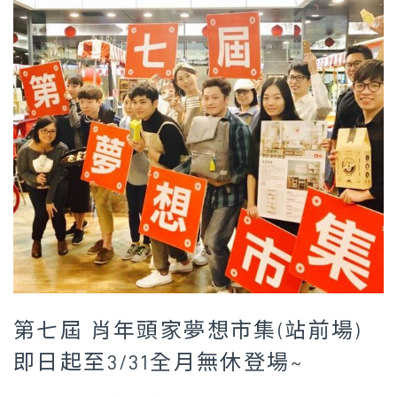
第七屆 肖年頭家夢想市集(站前場)
即日起至3/31全月無休登場~