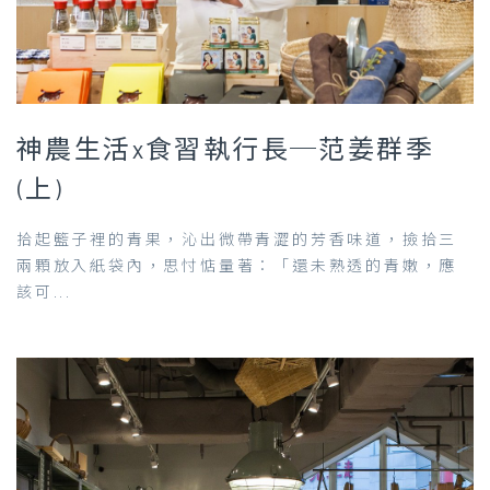
神農生活x食習執行長─范姜群季
(上)
拾起籃子裡的青果，沁出微帶青澀的芳香味道，撿拾三
兩顆放入紙袋內，思忖惦量著：「還未熟透的青嫩，應
該可...