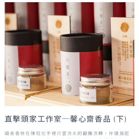
直擊頭家工作室─馨心齋香品 (下)
細長香枝在陳冠彣手裡行雲流水的翻騰流轉，伴隨揚起