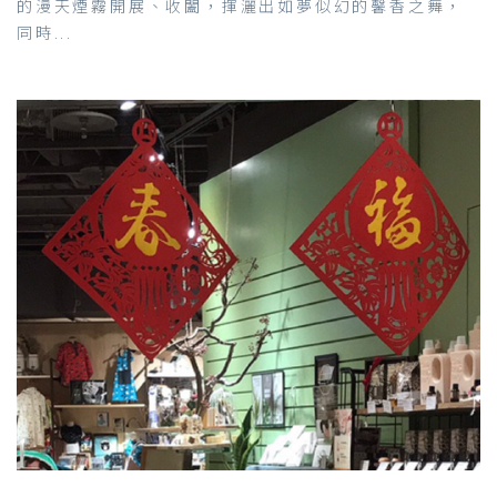
的漫天煙霧開展、收闔，揮灑出如夢似幻的馨香之舞，
同時...