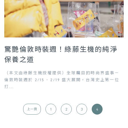
驚艷倫敦時裝週！綠藤生機的純淨
保養之道
（本文由綠藤生機授權提供）全球矚目的時尚界盛事－
倫敦時裝週於 2/15 - 2/19 盛大展開，台灣史上第一位
打...
1
2
3
4
上一頁