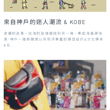
來自神戶的迷人潮流 & KOBE
浪潮的波濤，從海的這端連結到另一端，牽起海島與海
港-神戶。維新開港以來和洋兼蓄的摩登設計&文化傳承
&在...