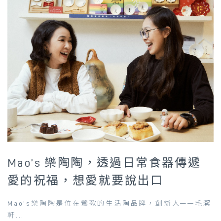
Mao’s 樂陶陶，透過日常食器傳遞
愛的祝福，想愛就要說出口
Mao’s樂陶陶是位在鶯歌的生活陶品牌，創辦人——毛潔
軒...