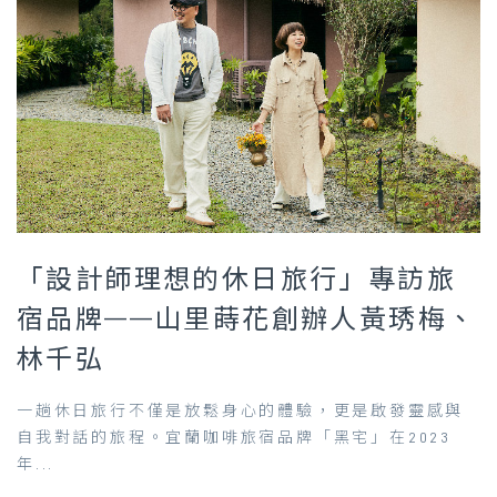
「設計師理想的休日旅行」專訪旅
宿品牌——山里蒔花創辦人黃琇梅、
林千弘
一趟休日旅行不僅是放鬆身心的體驗，更是啟發靈感與
自我對話的旅程。宜蘭咖啡旅宿品牌「黑宅」在2023
年...