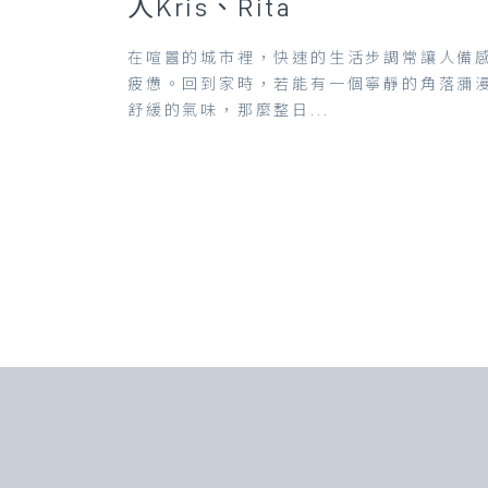
人Kris、Rita
在喧囂的城市裡，快速的生活步調常讓人備
疲憊。回到家時，若能有一個寧靜的角落瀰
舒緩的氣味，那麼整日...