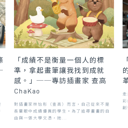
條
「成績不是衡量一個人的標
─
準，拿起畫筆讓我找到成就
感。」──專訪插畫家 查高
ChaKao
走
彩
煙
對插畫家林怡彤（查高）而言，自己從來不是
創
香
長輩眼中成績優異的學生。為了追尋畫畫的自
由與一張大學文憑，她...