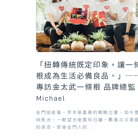
「扭轉傳統既定印象，讓一
根成為生活必備良品。」─
專訪金太武一條根 品牌總監
Michael
金門這座島，早年是重要的戰略位置，如今
硝散去，一眼望去是風和日麗。飄著淡淡酒
的高粱，那是金門人的...