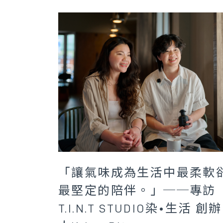
「讓氣味成為生活中最柔軟
最堅定的陪伴。」──專訪
T.I.N.T STUDIO染•生活 創辦