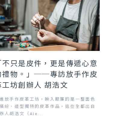
「不只是皮件，更是傳遞心意
的禮物。」──專訪放手作皮
革工坊創辦人 胡浩文
進放手作皮革工坊，映入眼簾的是一整面色
繽紛、造型獨特的皮革作品，這些全都出自
辦人胡浩文（Ale...