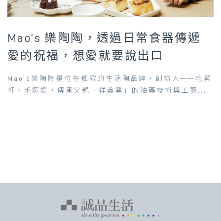
Mao’s 樂陶陶，透過日常食器傳遞
愛的祝福，想愛就要說出口
Mao’s樂陶陶是位在鶯歌的生活陶品牌，創辦人——毛潔
軒、毛選媛，傳承父親「祥鑫窯」的釉藥技術與工藝...