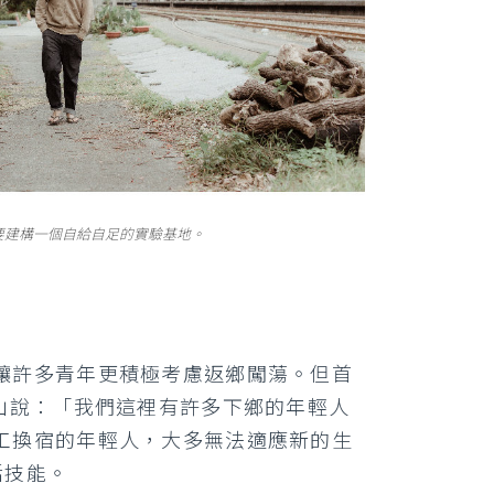
然建築，想要建構一個自給自足的實驗基地。
讓許多青年更積極考慮返鄉闖蕩。但首
山說：「我們這裡有許多下鄉的年輕人
工換宿的年輕人，大多無法適應新的生
活技能。