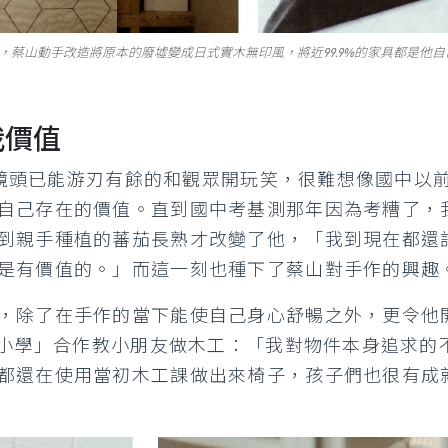
宅，蔡山動手改造將原本的廢墟變成日式實木無印風，將近99.9%的家具都是他自己
我價值
面對鏡頭已能游刃有餘的和觀眾開玩笑，很難想像國中
自己存在的價值。直到國中考基測那年因為考糟了，
到親手種植的蕃茄長熟才改變了他，「我到現在都還
是有價值的。」而這一刻也種下了蔡山對手作的興趣
，除了在手作的當下能使自己身心舒暢之外，更令他
小人小學」合作教小朋友做木工：「我對物件本身追求
都還在使用當初木工課做出來椅子，孩子們也很有成