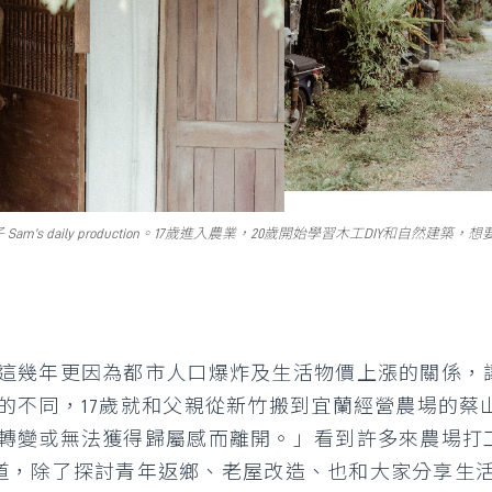
 Sam’s daily production。17歲進入農業，20歲開始學習木工DIY和自
這幾年更因為都市人口爆炸及生活物價上漲的關係，
的不同，17歲就和父親從新竹搬到宜蘭經營農場的蔡
轉變或無法獲得歸屬感而離開。」看到許多來農場打
e頻道，除了探討青年返鄉、老屋改造、也和大家分享生