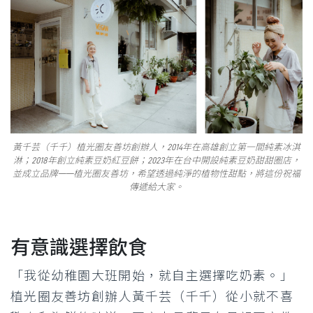
黃千芸（千千）植光圈友善坊創辦人，2014年在高雄創立第一間純素冰淇
淋；2018年創立純素豆奶紅豆餅；2023年在台中開設純素豆奶甜甜圈店，
並成立品牌——植光圈友善坊，希望透過純淨的植物性甜點，將這份祝福
傳遞給大家。
有意識選擇飲食
「我從幼稚園大班開始，就自主選擇吃奶素。」
植光圈友善坊創辦人黃千芸（千千）從小就不喜