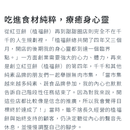
吃進食材純粹，療癒身心靈
從紅豆餅（植福餅）再到甜甜圈店則完全不在千
千的人生規劃裡，「植福餅總共開了四年又三個
月，開店的後期我的身心靈都到達一個臨界
點。」一方面創業需要強大的心力、體力，再來
是創立紅豆餅（植福餅）的第四年，千千和其他
純素品牌的朋友們一起舉辦無肉市集，「當市集
越來越多純素、蔬食品牌參加，我的內心也默默
告訴自己階段性任務結束了。因為對我來說，開
這些店都比較像是信念的推廣，所以我會覺得目
標終於達成了！」當時，雖不捨長久經營的植福
餅與始終支持的顧客，仍決定聽從內心的聲音先
休息，並慢慢調整自己的腳步。