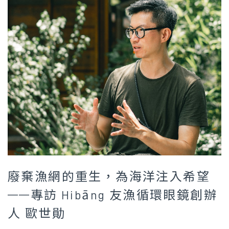
廢棄漁網的重生，為海洋注入希望
——專訪 Hibāng 友漁循環眼鏡創辦
人 歐世勛