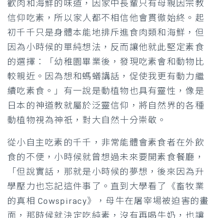
歡肉和海鮮的味道，因家中長輩只有母親因宗教
信仰吃素，所以家人都不相信他會貫徹始終。起
初千千只是身體本能地排斥進食肉類和海鮮，但
因為小時候的單純想法，反而讓他就此堅定素食
的選擇：「幼稚園畢業後，發現吃素會和動物比
較親近。因為想和螞蟻講話，促使我更有動力繼
續吃素食。」有一說是動植物也具有靈性，像是
日本的神道教就屬於泛靈信仰，將自然界的各種
動植物視為神祇，對大自然十分崇敬。
從小自主吃素的千千，非常能體會素食者在外飲
食的不便，小時候就曾想過未來要開素食餐廳，
「但說實話，那就是小時候的夢想，後來因為升
學壓力也忘記這件事了。直到大學看了《畜牧業
的真相 Cowspiracy》，母牛在屠宰場被迫害的畫
面，那時候就決定吃純素，沒有再喝牛奶，也讓