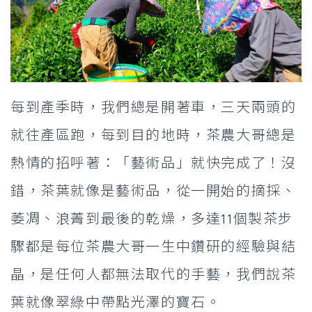
每到產季時，我們總是開著車，三天兩頭的
就往產區跑，每到目的地時，茶農大哥總是
熱情的招呼著：「藝術品」就快完成了！沒
錯，茶葉就像是藝術品，從一開始的摘採、
萎凋、浪菁到最後的乾燥，多達11個製茶步
驟都是每位茶農大哥一生中鑽研的經驗與結
晶，是任何人都無法取代的手藝，我們說茶
葉就像翠綠中帶點光澤的寶石。