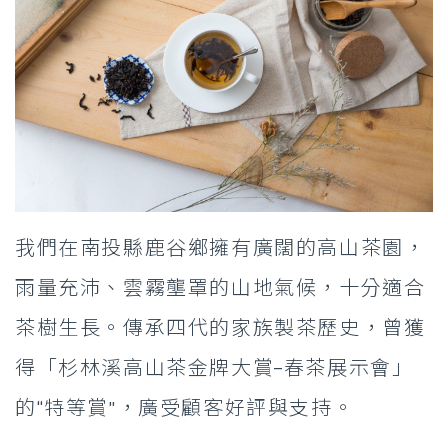
我們在南投縣鹿谷鄉擁有廣闊的高山茶園，
雨量充沛、雲霧壟罩的山地氣候，十分適合
茶樹生長。傳承四代的家族製茶歷史，曾獲
得「杉林溪高山茶金牌大賞–春茶展示會」
的“特等賞”，廣受顧客好評與支持。