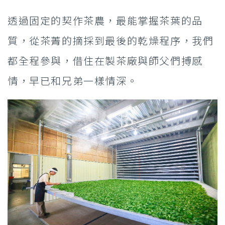
透過固定的契作茶農，最能掌握茶葉的品
質，從茶菁的摘採到最後的乾燥程序，我們
都全程參與，借住在製茶廠與師父們搏感
情，早已和兄弟一樣情深。