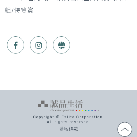
組/特等賞
Copyright © Eslite Corporation.
All rights reserved.
隱私條款