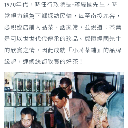
1970年代，時任行政院長–蔣經國先生，時
常親力親為下鄉探訪民情，每至南投鹿谷，
必親臨店鋪內品茶、話家常，並說道：茶葉
是可以世世代代傳承的珍品。感懷經國先生
的欣賞之情，因此成就『小蔣茶鋪』的品牌
緣起，連總統都欣賞的好茶！