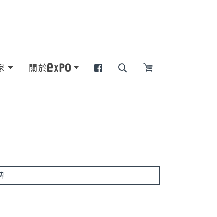
家
關於
牌