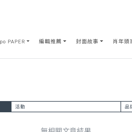
xpo PAPER
編輯推薦
封面故事
肖年頭
活動
品
無相關文章結果