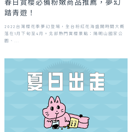
春日賞櫻必備粉嫩商品推薦，夢幻
踏青遊！
2022台灣櫻花季夢幻登場，全台粉紅花海盛開時間大概
落在1月下旬至4月。北部熱門賞櫻景點：陽明山國家公
園、...