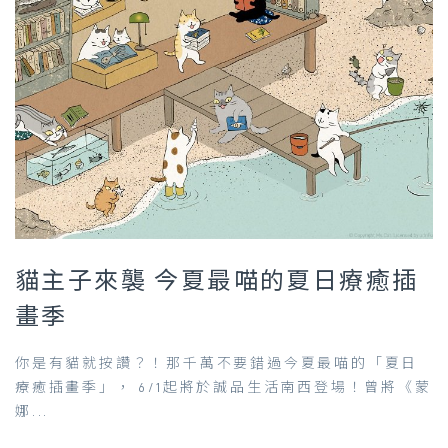
貓主子來襲 今夏最喵的夏日療癒插
畫季
你是有貓就按讚？！那千萬不要錯過今夏最喵的「夏日
療癒插畫季」， 6/1起將於誠品生活南西登場！曾將《蒙
娜...