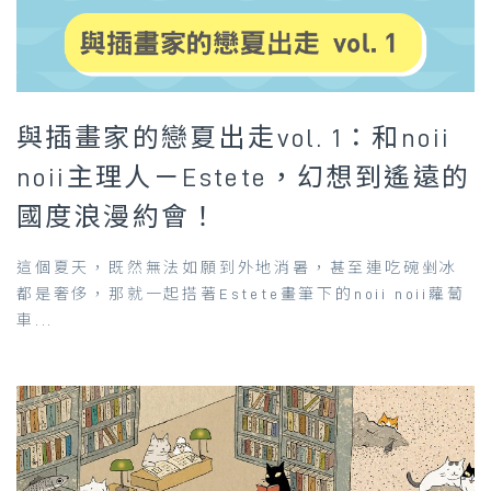
與插畫家的戀夏出走vol. 1：和noii
noii主理人－Estete，幻想到遙遠的
國度浪漫約會！
這個夏天，既然無法如願到外地消暑，甚至連吃碗剉冰
都是奢侈，那就一起搭著Estete畫筆下的noii noii蘿蔔
車...