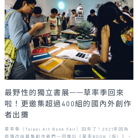
最野性的獨立書展——草率季回來
啦！更邀集超過400組的國內外創作
者出攤
草率季（Taipei Art Book Fair）回來了！2021年因為
疫情改由募集創作者們一同推出《草率BOOK（仮）》，