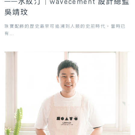
——水紋汀｜wavecement 設計總監
吳靖玟
珠寶配飾的歷史最早可追溯到人類的史前時代，當時已
有...