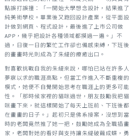
點誤打誤撞：「一開始大學想念設計，結果進了
純美術學校。畢業後又跑回設計產業，從平面設
計做到網頁、程式設計，最後進了上市公司做
APP，幾乎把設計各種領域都摸過一遍。」不
過，日復一日的繁忙工作卻也備感束縛，下班後
的畫畫時光則成為了朱緹的療癒出口。
對喜歡挑戰自我的朱緹來說，哪怕已站在許多人
夢寐以求的職涯高點，但當工作進入不斷重複的
模式，她便不自覺開始思考在職涯上的更多可能
性。「那時候家裡的貓咪過世，朋友鼓勵我把貓
咪畫下來，就這樣開始了每天上班前、下班後都
在畫畫的日子。」起初只是佛系接案，沒想到當
時的老闆竟然推了她一把，鼓勵她成為全職插畫
家，老闆對她的看好與支持讓朱緹破繭成蝶，勇