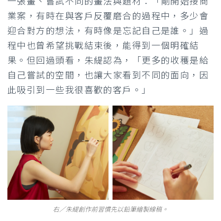
一張畫、嘗試不同的畫法與題材：「剛開始接商
業案，有時在與客戶反覆磨合的過程中，多少會
迎合對方的想法，有時像是忘記自己是誰。」過
程中也曾希望挑戰結束後，能得到一個明確結
果。但回過頭看，朱緹認為，「更多的收穫是給
自己嘗試的空間，也讓大家看到不同的面向，因
此吸引到一些我很喜歡的客戶。」
右／朱緹創作前習慣先以鉛筆繪製線稿。