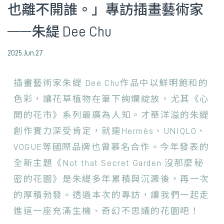
也離不開誰。」專訪插畫藝術家
——朱緹 Dee Chu
2025.Jun.27
插畫藝術家朱緹 Dee Chu作品中以鮮明飽和的
色彩，讓花草植物在筆下絢爛綻放，尤其《心
開的花市》系列最廣為人知。才華洋溢的朱緹
創作實力深受肯定，就連Hermès、UNIQLO、
VOGUE等國際品牌也曾慕名合作。今年發表的
全新主題《Not that Secret Garden 沒那麼秘
密的花園》是朱緹多年累積與沉澱後，再一次
的厚積勃發。透過本次的專訪，讓我們一起走
進這一座充滿生機、奇幻不思議的花園吧！