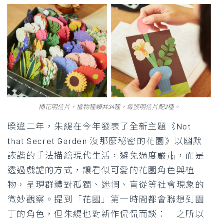
插花明信片，植物種類共34種，每張明信片配2種。
暌違二年，朱緹在今年發表了全新主題《Not
that Secret Garden 沒那麼秘密的花園》以幽默
詼諧的手法描繪現代生活，避免過度嚴肅，而是
透過戲謔的方式，讓看似可愛的花園角色與植
物，呈現群體對孤獨、迷惘、盲從等社會現象的
微妙觀察。提到「花園」第一時間都會聯想到園
丁的角色，但朱緹也對新作侃侃而談：「之所以