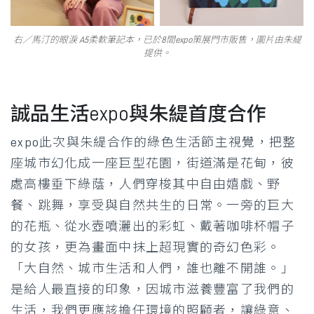
右／馬汀的眼淚 A5柔軟筆記本，已於8間expo策展門市販售，圖片由朱緹
提供。
誠品生活expo與朱緹首度合作
expo此次與朱緹合作的綠色生活節主視覺，把整
座城市幻化成一座巨型花園，街道滿是花甸，彼
處高樓垂下綠蔭，人們穿梭其中自由嬉戲、野
餐、跳舞，享受與自然共生的日常。一旁的巨大
的花瓶、從水壺噴灑出的彩虹、戴著咖啡杯帽子
的女孩，更為畫面中抹上超現實的奇幻色彩。
「大自然、城市生活和人們，誰也離不開誰。」
是給人最直接的印象，因城市滋養豐富了我們的
生活，我們更應該擔任環境的照顧者，讓綠意、