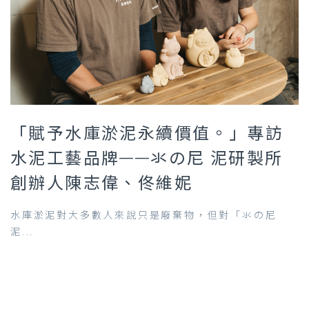
「賦予水庫淤泥永續價值。」專訪
水泥工藝品牌——氺の尼 泥研製所
創辦人陳志偉、佟維妮
水庫淤泥對大多數人來說只是廢棄物，但對「氺の尼
泥...