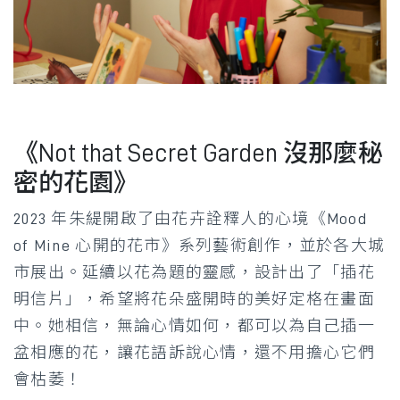
《Not that Secret Garden 沒那麼秘
密的花園》
2023 年朱緹開啟了由花卉詮釋人的心境《Mood
of Mine 心開的花市》系列藝術創作，並於各大城
市展出。延續以花為題的靈感，設計出了「插花
明信片」，希望將花朵盛開時的美好定格在畫面
中。她相信，無論心情如何，都可以為自己插一
盆相應的花，讓花語訴說心情，還不用擔心它們
會枯萎！