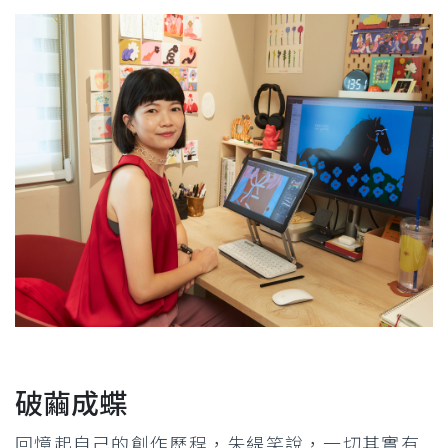
破繭成蝶
回憶起自己的創作歷程，朱緹笑說，一切其實有