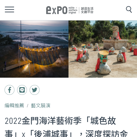
編輯推薦
藝文展演
2022金門海洋藝術季「城色故
事」x「後浦城事」，深度探訪金