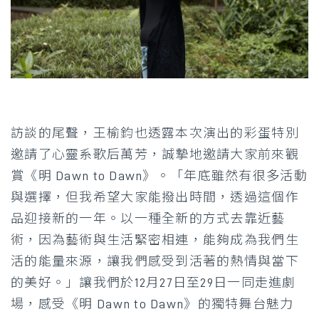
訪談的尾聲，王榆鈞也透露本次演出的彩蛋特別
邀請了心靈系歌后萬芳，誠摯地邀請大家前來觀
賞《明 Dawn to Dawn》。「年底雖然有很多活動
與選擇，但我希望大家能撥出時間，透過這個作
品迎接新的一年。以一種全新的方式去靠近藝
術，因為藝術與生活緊密相連，能夠成為我們生
活的能量來源，讓我們感受到活著的熱情與當下
的美好。」讓我們於12月27日至29日一同走進劇
場，感受《明 Dawn to Dawn》的獨特舞台魅力