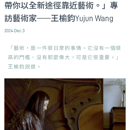
帶你以全新途徑靠近藝術。」專
訪藝術家——王榆鈞Yujun Wang
2024.Dec.3
「藝術，是一件很日常的事情。它沒有一個很
高的門檻、沒有那麼偉大，可是它很重要。」
王榆鈞說道。