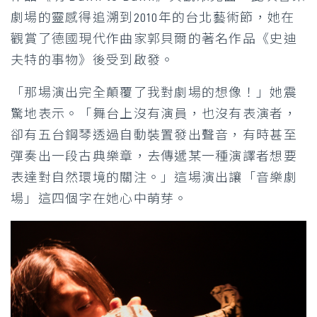
劇場的靈感得追溯到2010年的台北藝術節，她在
觀賞了德國現代作曲家郭貝爾的著名作品《史迪
夫特的事物》後受到啟發。
「那場演出完全顛覆了我對劇場的想像！」她震
驚地表示。「舞台上沒有演員，也沒有表演者，
卻有五台鋼琴透過自動裝置發出聲音，有時甚至
彈奏出一段古典樂章，去傳遞某一種演譯者想要
表達對自然環境的關注。」這場演出讓「音樂劇
場」這四個字在她心中萌芽。