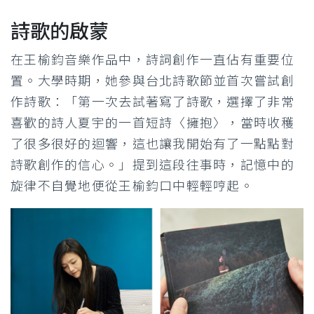
詩歌的啟蒙
在王榆鈞音樂作品中，詩詞創作一直佔有重要位
置。大學時期，她參與台北詩歌節並首次嘗試創
作詩歌：「第一次去試著寫了詩歌，選擇了非常
喜歡的詩人夏宇的一首短詩〈擁抱〉，當時收穫
了很多很好的迴響，這也讓我開始有了一點點對
詩歌創作的信心。」提到這段往事時，記憶中的
旋律不自覺地便從王榆鈞口中輕輕哼起。