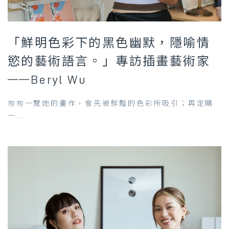
「鮮明色彩下的黑色幽默，隱喻情
慾的藝術語言。」專訪插畫藝術家
——Beryl Wu
匆匆一覽她的畫作，會先被鮮豔的色彩所吸引；再定睛
一...