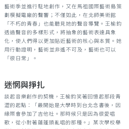
藝術季並進行駐地創作，又在馬祖國際藝術島策
劃模擬電廠的聲響；不僅如此，在北師美術館
「不朽的青春」也能聽見她的聲音導覽。王榆鈞
透過聲音的多樣形式，將抽象的藝術表達具象
化，使人們得以更加貼近藝術的核心與本質。她
用行動證明，藝術並非遙不可及，藝術也可以
「很日常」。
迷惘與掙扎
談起音樂創作的契機，王榆鈞笑著回憶起那段青
澀的起點：「最開始是大學時到台北念書後，因
緣際會參加了吉他社。那時候只是因為很愛唱
歌，從小對著蓮蓬頭亂唱的那種。」某次學校舉