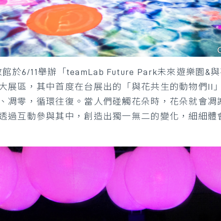
6/11舉辦「teamLab Future Park未來遊
大展區，其中首度在台展出的「與花共生的動物們II
、凋零，循環往復。當人們碰觸花朵時，花朵就會凋
透過互動參與其中，創造出獨一無二的變化，細細體