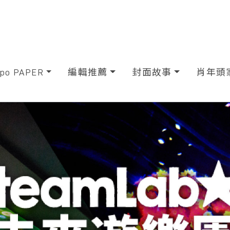
xpo PAPER
編輯推薦
封面故事
肖年頭