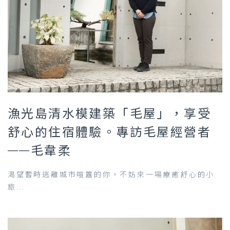
漁光島清水模建築「毛屋」，享受
舒心的住宿體驗。專訪毛屋經營者
——毛韋柔
渴望暫時逃離城市喧囂的你，不妨來一場療癒舒心的小
旅...