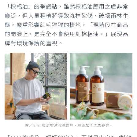
「棕梠油」的爭議點，雖然棕梠油應用之處非常
廣泛，但大量種植將導致森林砍伐、破壞雨林生
態，嚴重影響紅毛猩猩的棲地，「現階段在商品
的開發上，是完全不會使用到棕梠油。」展現品
牌對環境保護的重視。
右／少少 無添加沐浴液態皂、無添加手工馬賽皂。