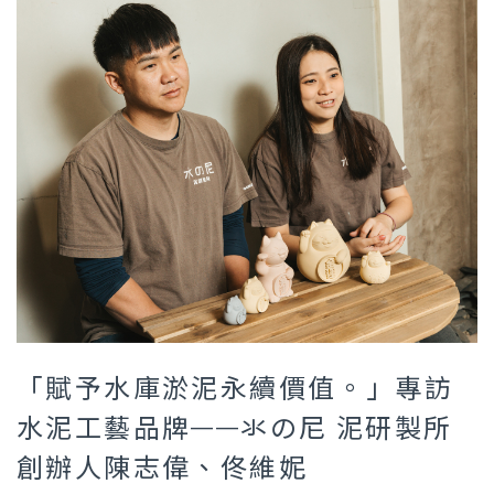
「賦予水庫淤泥永續價值。」專訪
水泥工藝品牌——氺の尼 泥研製所
創辦人陳志偉、佟維妮