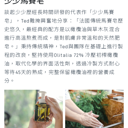
少少馬賽皂
談起少少歷經長時間研發的代表作「少少馬賽
皂」，Ted難掩興奮地分享：「法國傳統馬賽皂歷
史悠久，最經典的配方是以橄欖油與草木灰混合
進行高溫熬煮而成，是對肌膚非常溫和的天然肥
皂。」秉持傳統精神，Ted與團隊在基礎上進行製
程的改良，堅持使用Olitalia 72% 冷壓初榨橄欖
油，取代化學的界面活性劑，透過冷製方式耐心
等待45天的熟成，完整保留橄欖油裡的營養成
分。