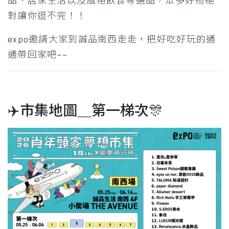
品、居家生活以及風格飲食等選品，眾多好物絕
對讓你逛不完！！
expo邀請大家到誠品南西走走，把好吃好玩的通
通帶回家吧~~
✈️市集地圖＿第一梯次🎊