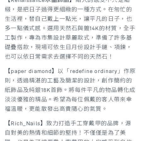
綴，是把日子過得更細緻的一種方式。在匆忙的
生活裡，替自己戴上一點光，讓平凡的日子，也
多一點儀式感。選用天然石與鍍14K的材質，全手
工製作，專為市集設計華麗款式，準備了許多基
礎疊搭款，現場可依生日月份設計手鏈、項鍊，
也可以依日常需求去選擇不同的天然石！
【paper diamond】
以「redefine ordinary」作原
則，透過精湛的工藝及簡潔的設計，創作簡約的
紙飾品及純銀18K首飾。將每件平凡的物品轉化成
淡淡優雅的精品。希望為每位佩戴的客人帶來幸
福溫暖，更能散發出高貴隨心的氣質。
【Rich_Nails】
致力打造手工穿戴甲的品牌，源
自對美的熱情和細節的堅持！不僅僅是為了美