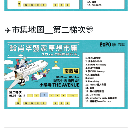
✈️市集地圖＿第二梯次🎊