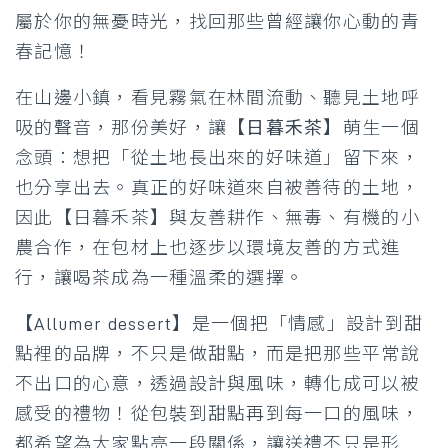
屬於你的無憂時光，找回那些曾經讓你心動的青
春記憶！
在山邊小鎮，看見霧氣在林間流動、聽見土地呼
吸的聲音，那份美好，讓
【日暮禾茶】
萌生一個
念頭：想把「從土地長出來的好味道」留下來，
也分享出去。真正的好味道來自被善待的土地，
因此【日暮禾茶】與友善耕作、無毒、有機的小
農合作，在包材上也逐步以環境友善的方式進
行，讓喝茶成為一種溫柔的選擇。
【Allumer dessert】
是一個把「情感」設計到甜
點裡的品牌，不只是做甜點，而是把那些平常說
不出口的心意，透過設計與風味，轉化成可以被
感受的禮物！從包裝到甜點再到每一口的風味，
都希望為大家點亮一段關係，讓送禮不只是形