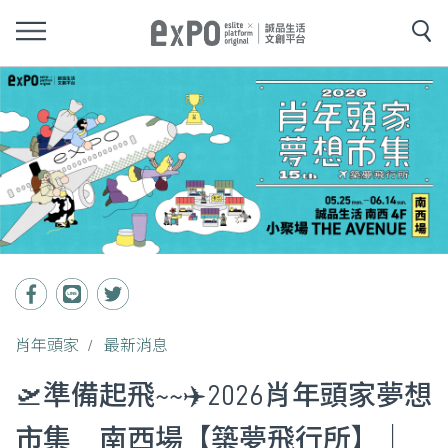
肖年頭家
最新消息
🛫準備起飛~~✈️2026肖年頭家夢想
市集＿南西場【築夢飛行所】｜