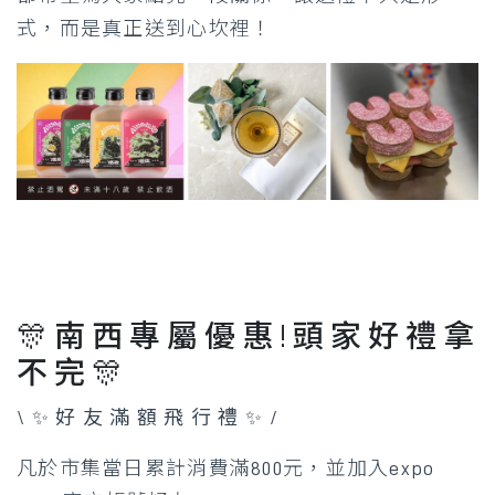
式，而是真正送到心坎裡！
🎊 南 西 專 屬 優 惠 ! 頭 家 好 禮 拿
不 完 🎊
\ ✨ 好 友 滿 額 飛 行 禮 ✨ /
凡於市集當日累計消費滿800元，並加入expo