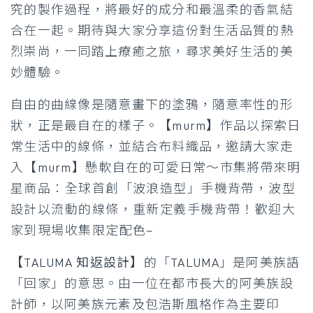
究的製作過程，將最好的成分和最溫柔的香氣結
合在一起。期待與大家分享這份對生活品質的熱
烈崇尚，一同踏上療癒之旅，尋求美好生活的美
妙體驗。
自由的曲線像是隨意畫下的塗鴉，隨意率性的形
狀，正是最自在的樣子。
【murm】
作品以探索日
常生活中的線條，並結合布料織品，邀請大家走
入【murm】懸軟自在的可愛日常〜市集將帶來明
星商品：全球首創「波浪造型」手機背帶，波型
設計以流動的線條，重新定義手機背帶！歡迎大
家到現場收集限定配色~
【TALUMA 知返設計】
的「TALUMA」是阿美族語
「回家」的意思。由一位在都市長大的阿美族設
計師，以阿美族元素及包浩斯風格作為主要印