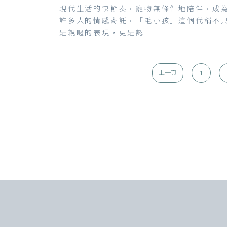
現代生活的快節奏，寵物無條件地陪伴，成
許多人的情感寄託，「毛小孩」這個代稱不
是親暱的表現，更是認...
1
上一頁