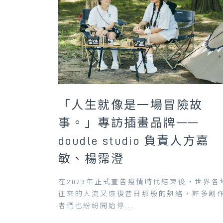
「人生就像是一場冒險故
事。」專訪插畫品牌——
doudle studio 負責人方嘉
敏、楊霈澄
在2023年正式宣告疫情時代結束後，世界各
往來的人流又恢復昔日那般的熱絡，許多創
者們也紛紛開始停...