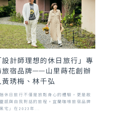
「設計師理想的休日旅行」專
訪旅宿品牌——山里蒔花創辦
人黃琇梅、林千弘
趟休日旅行不僅是放鬆身心的體驗，更是啟
靈感與自我對話的旅程。宜蘭咖啡旅宿品牌
黑宅」在2023年...