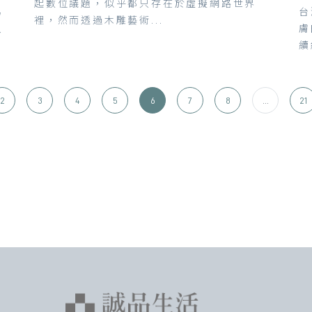
起數位議題，似乎都只存在於虛擬網路世界
為
台
裡，然而透過木雕藝術...
只
膚
續
2
3
4
5
6
7
8
...
21