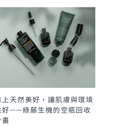
抹上天然美好，讓肌膚與環境
共好——綠藤生機的空瓶回收
計畫