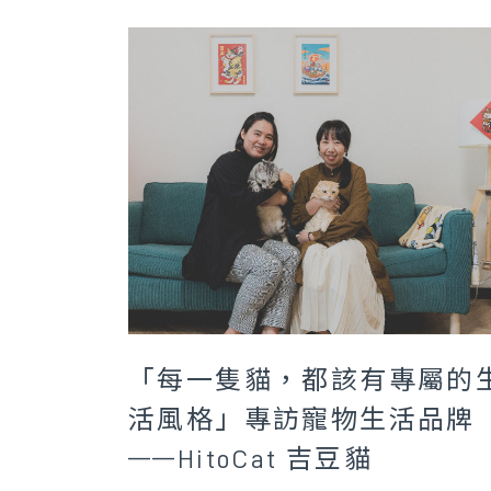
「每一隻貓，都該有專屬的
活風格」專訪寵物生活品牌
——HitoCat 吉豆貓