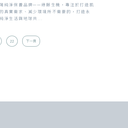
灣純淨保養品牌——綠藤生機，專注於打造肌
的真實需求、減少環境所不需要的，打造永
純淨生活與地球共...
22
下一頁