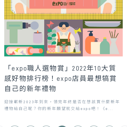
「expo職人選物賞」2022年10大質
感好物排行榜！expo店員最想犒賞
自己的新年禮物
迎接嶄新2023年到來，領完年終是否在想該買什麼新年
禮物給自己呢？你的新年願望就交給expo吧！《e...