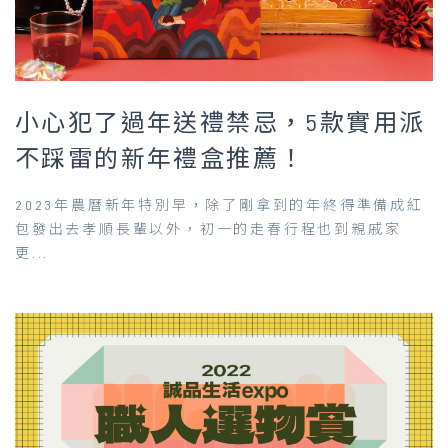
小心犯了過年送禮禁忌，5款實用派
不踩雷的新年禮盒推薦！
2023年農曆新年特別早，除了剛拿到的年終得準備成紅
包發出去孝順長輩以外，初一的走春行程也到親戚家
更...