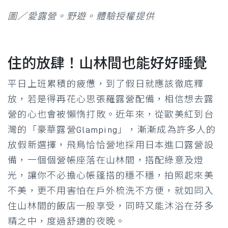
圖／愛露營。野遊。體驗授權提供
住的放肆！山林間也能好好睡覺
平日上班累積的疲憊，到了假日就應該徹底釋
放，若是得再花心思張羅露營配備，相信想去露
營的心也會被懶惰打敗。近年來，從歐美紅到台
灣的「豪華露營Glamping」，漸漸成為許多人的
放假新選擇，飛鳥恰恰營地採用日本進口露營設
備，一個個營帳座落在山林間，搭配綠意及燈
光，讓你不必擔心帳篷搭的穩不穩，拍照起來美
不美，更不用害怕在戶外梳洗不方便，就如同入
住山林間的飯店一般享受，同時又能沐浴在芬多
精之中，度過舒適的夜晚。