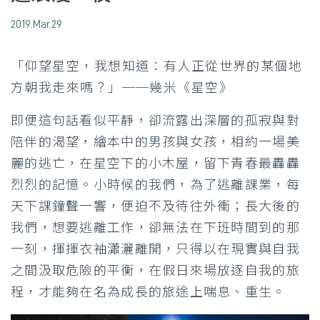
2019.Mar.29
「仰望星空，我想知道：有人正從世界的某個地
方朝我走來嗎？」──幾米《星空》
即便這句話看似平靜，卻流露出深層的孤寂與對
陪伴的渴望，繪本中的男孩與女孩，相約一場美
麗的逃亡，在星空下的小木屋，留下青春最轟轟
烈烈的記憶。小時候的我們，為了逃離課業，每
天下課鐘聲一響，便迫不及待往外衝；長大後的
我們，想要逃離工作，卻無法在下班時間到的那
一刻，揮揮衣袖瀟灑離開，只得以在現實與自我
之間汲取危險的平衡，在假日來場放逐自我的旅
程，才能夠在名為成長的旅途上喘息、重生。