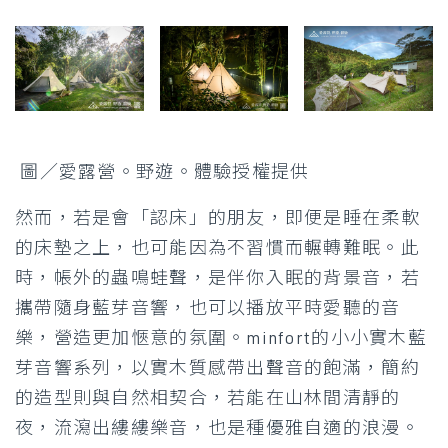
圖／愛露營。野遊。體驗授權提供
然而，若是會「認床」的朋友，即便是睡在柔軟
的床墊之上，也可能因為不習慣而輾轉難眠。此
時，帳外的蟲鳴蛙聲，是伴你入眠的背景音，若
攜帶隨身藍芽音響，也可以播放平時愛聽的音
樂，營造更加愜意的氛圍。minfort的小小實木藍
芽音響系列，以實木質感帶出聲音的飽滿，簡約
的造型則與自然相契合，若能在山林間清靜的
夜，流瀉出縷縷樂音，也是種優雅自適的浪漫。