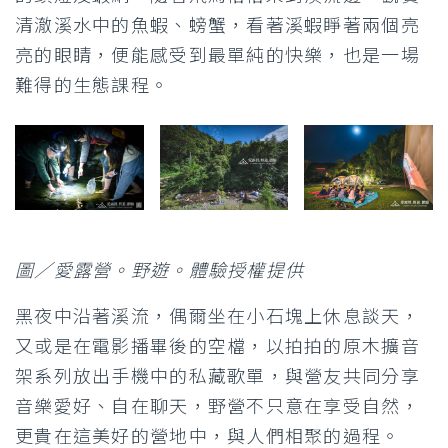
清澈溪水中的魚蝦、螃蟹，看著溪蝦睜著兩個亮
亮的眼睛，便能感受到最單純的快樂，也是一場
難得的生態課程。
圖／愛露營。野遊。體驗授權提供
黑夜中沿著溪流，偶爾坐在小石塊上休息談天，
又或是在電影播畢後的空檔，以拍拍的原木擴音
架系列放出手機中的私藏歌單，與營友共同分享
音樂愛好、自在聊天，野營不只意在享受自然，
更貴在這美好的營地中，與人們相聚的過程。