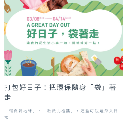
打包好日子！把環保隨身「袋」著
走
「環保愛地球」、「救救北極熊」，這些可說是深入日
常...