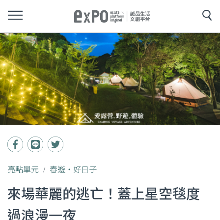
亮點單元
春遊‧好日子
來場華麗的逃亡！蓋上星空毯度
過浪漫一夜