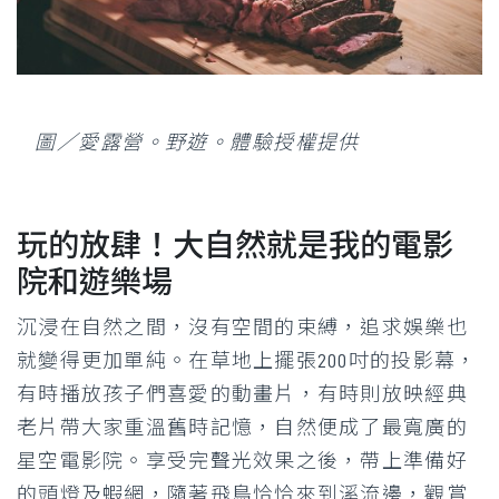
圖／愛露營。野遊。體驗授權提供
玩的放肆！大自然就是我的電影
院和遊樂場
沉浸在自然之間，沒有空間的束縛，追求娛樂也
就變得更加單純。在草地上擺張200吋的投影幕，
有時播放孩子們喜愛的動畫片，有時則放映經典
老片帶大家重溫舊時記憶，自然便成了最寬廣的
星空電影院。享受完聲光效果之後，帶上準備好
的頭燈及蝦網，隨著飛鳥恰恰來到溪流邊，觀賞