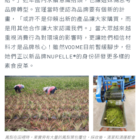
結。」近年國內永續意識抬頭，也讓姐妹倆思考
品牌轉型。宜瑾當時便認為品牌要有個新的計
畫，「或許不是仰賴出新的產品讓大家購買，而
是用其他合作讓大家認識我們。」當大眾越來越
重視消費行為對環境的影響時，更讓她們相信材
料才是品牌核心！雖然VOOME目前暫緩腳步，但
她們正以新品牌NUPELLE®的身份研發更多樣的
素食皮革。
鳳梨在田裡時，果實旁有大量的鳳梨葉包覆住，採收後，清潔和清運都會