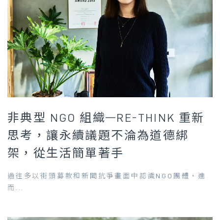
非典型 NGO 組織—RE-THINK 重新
思考，讓永續議題不淪為道德綁
架，從生活簡單著手
過往多以街頭募款和新聞抗爭畫面中認識NGO團體，進
而...