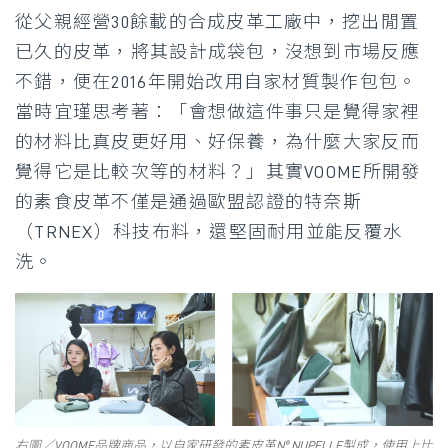
從父親經營30餘載的合成皮革工廠中，挖出閒置
已久的皮革，將其設計成袋包，沒想到市場反應
不錯，便在2016年開始改用自家材質製作包包。
當時宜瑾思考著：「會想做這件事只是覺得家裡
的材料比真皮更好用、好保養，為什麼大家反而
覺得它是比較次等的材料？」其實VOOME所開發
的素食皮革不僅是通過歐盟認證的特奈斯
（TRNEX）科技布料，還堅固耐用並能反覆水
洗。
右圖／VOOME品牌商品，以自家研發的素皮革Nº NUPELLE製成，使用上比