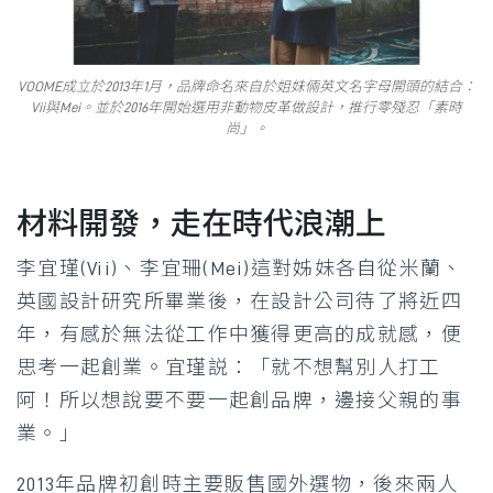
VOOME成立於2013年1月，品牌命名來自於姐妹倆英文名字母開頭的結合：
Vii與Mei。並於2016年開始選用非動物皮革做設計，推行零殘忍「素時
尚」。
材料開發，走在時代浪潮上
李宜瑾(Vii)、李宜珊(Mei)這對姊妹各自從米蘭、
英國設計研究所畢業後，在設計公司待了將近四
年，有感於無法從工作中獲得更高的成就感，便
思考一起創業。宜瑾説：「就不想幫別人打工
阿！所以想說要不要一起創品牌，邊接父親的事
業。」
2013年品牌初創時主要販售國外選物，後來兩人