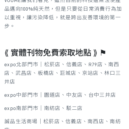
VOOME讓我們看見，雖然目前的科技還無法使產
品邁向100%純天然，但是只要從日常消費行為加
以重視，讓污染降低，就是跨出友善環境的第一
步。
⟪ 實體刊物免費索取地點 ⟫ ⚑​
expo北部門市｜松菸店、信義店、R79店、南西
店、武昌店、板橋店、巨城店、京站店、林口三
井店​
expo中部門市｜園道店、中友店、台中三井店​
expo南部門市｜南紡店、駁二店​
誠品生活商場｜松菸店、信義店、南西店、南紡