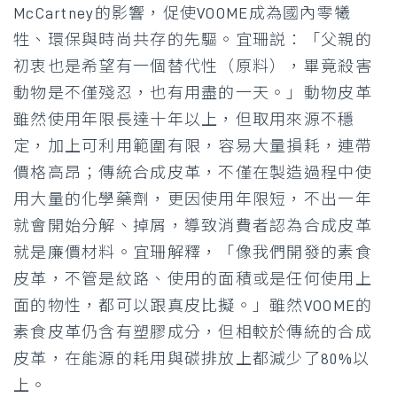
McCartney的影響，促使VOOME成為國內零犧
牲、環保與時尚共存的先驅。宜珊説：「父親的
初衷也是希望有一個替代性（原料），畢竟殺害
動物是不僅殘忍，也有用盡的一天。」動物皮革
雖然使用年限長達十年以上，但取用來源不穩
定，加上可利用範圍有限，容易大量損耗，連帶
價格高昂；傳統合成皮革，不僅在製造過程中使
用大量的化學藥劑，更因使用年限短，不出一年
就會開始分解、掉屑，導致消費者認為合成皮革
就是廉價材料。宜珊解釋，「像我們開發的素食
皮革，不管是紋路、使用的面積或是任何使用上
面的物性，都可以跟真皮比擬。」雖然VOOME的
素食皮革仍含有塑膠成分，但相較於傳統的合成
皮革，在能源的耗用與碳排放上都減少了80%以
上。