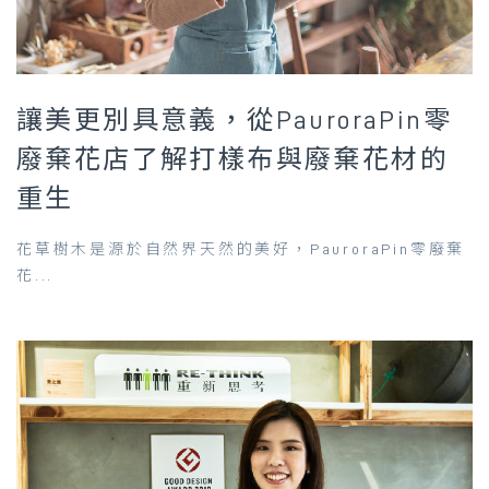
讓美更別具意義，從PauroraPin零
廢棄花店了解打樣布與廢棄花材的
重生
花草樹木是源於自然界天然的美好，PauroraPin零廢棄
花...