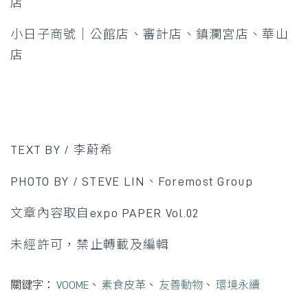
店​
小日子商號｜公館店、審計店、鎮瀾宮店、華山
店​
TEXT BY / 李蔚希
PHOTO BY / STEVE LIN、Foremost Group
文章內容取自expo PAPER Vol.02
未經許可，禁止轉載及編輯
關鍵字：
VOOME
、
素食皮革
、
友善動物
、
環境永續