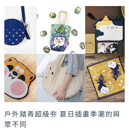
戶外踏青超級夯 夏日插畫季潮的與
眾不同