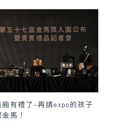
這廂有禮了~再請expo的孩子
躍金馬！