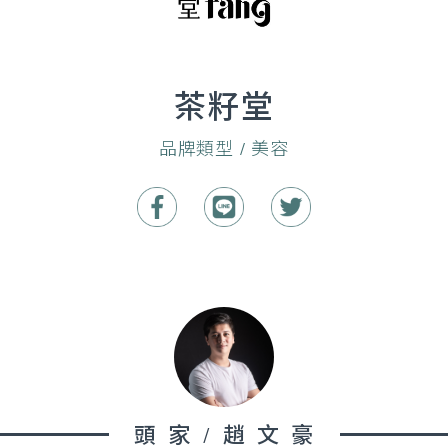
茶籽堂
品牌類型 / 美容
頭家/趙文豪