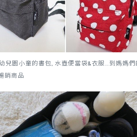
...幼兒園小童的書包, 水壺便當袋&衣服...到媽媽
暢銷商品