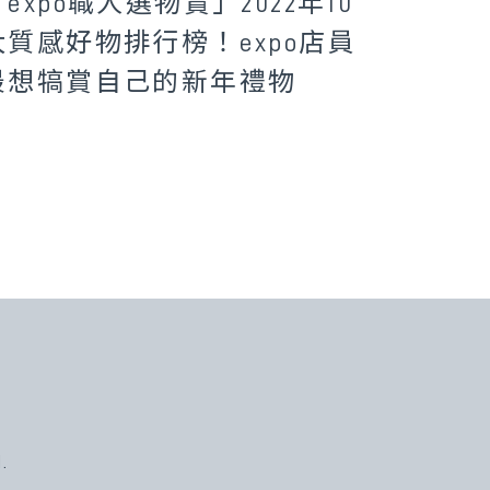
「expo職人選物賞」2022年10
大質感好物排行榜！expo店員
最想犒賞自己的新年禮物
.