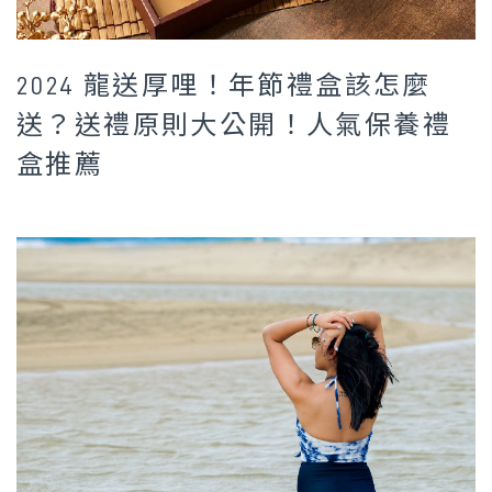
2024 龍送厚哩！年節禮盒該怎麼
送？送禮原則大公開！人氣保養禮
盒推薦