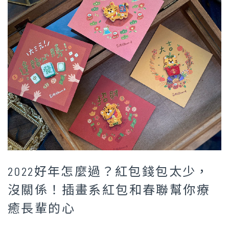
2022好年怎麼過？紅包錢包太少，
沒關係！插畫系紅包和春聯幫你療
癒長輩的心