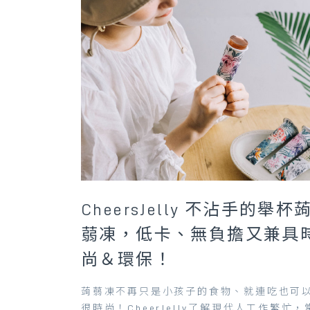
CheersJelly 不沾手的舉杯
蒻凍，低卡、無負擔又兼具
尚＆環保！
蒟蒻凍不再只是小孩子的食物、就連吃也可
很時尚！CheerJelly了解現代人工作繁忙，