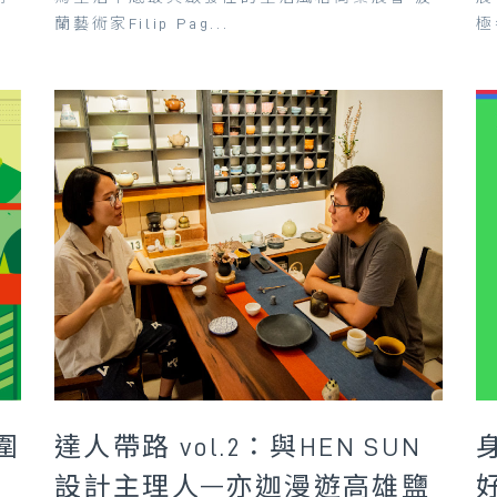
蘭藝術家Filip Pag...
極
圍
達人帶路 vol.2：與HEN SUN
設計主理人—亦迦漫遊高雄鹽