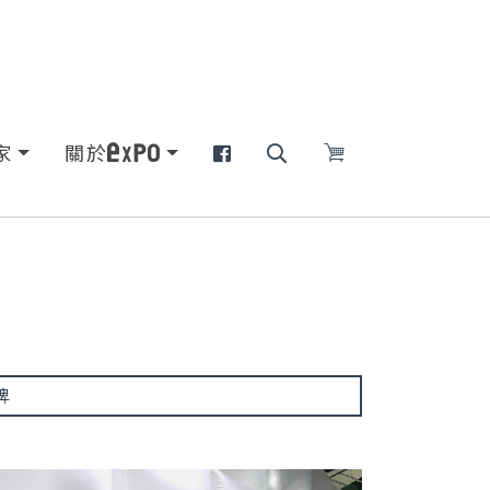
家
關於
牌