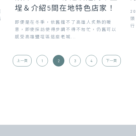
埕＆介紹5間在地特色店家！
選
2
諸
頭
即便是在冬季，依舊擋不了高雄人炙熱的暖
行
意，即使採訪使得步調不得不匆忙，仍舊可以
感受高雄鹽埕區這座老城...
1
2
3
4
上一頁
下一頁