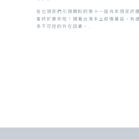
各位頭家們引頸期盼的第十一屆肖年頭家評
會終於要來啦！隨著台灣本土疫情蔓延，有
多不可控的外在因素，...