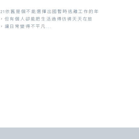
021依舊是個不能選擇出國暫時逃離工作的年
，但有個人卻能把生活過得彷彿天天在旅
，讓日常變得不平凡...