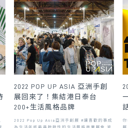
蒟
2022 POP UP ASIA 亞洲手創
時
展回來了！集結港日泰台
200+生活風格品牌
以
2022 Pop Up Asia亞洲手創展 #讓喜歡的事成
你
常
為生活年底最具啟發性的生活風格商業展會 波
展