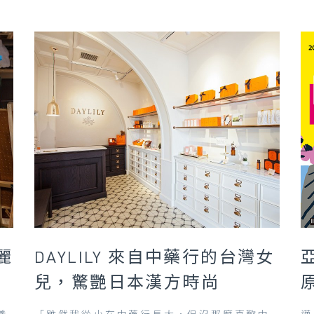
麗
DAYLILY 來自中藥行的台灣女
兒，驚艷日本漢方時尚