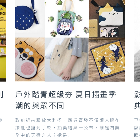
創
戶外踏青超級夯 夏日插畫季
潮的與眾不同
倒
政府近來釋放大利多，四券齊發不僅讓人眼花
已
股
撩亂也搶到手軟，抽獎結果一公布，誰是四獎
麼
全中的天選之人？還是...
睽