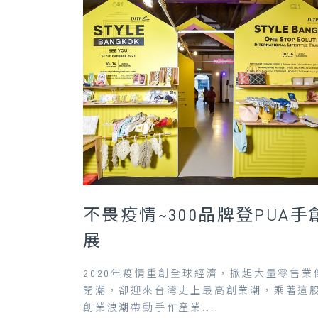
不畏疫情~300品牌登PUA手
展
2020年疫情重創全球經濟，掀起大量零售業
閉潮，卻迎來台灣史上最高創業潮，乘著這
創業浪潮帶動手作產業...