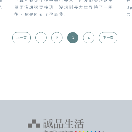
養
「雖然我從小在中藥行長大，但沒那麼喜歡中
邁
的
藥更沒想過要接班，沒想到長大世界繞了一圈
U
後，還是回到了孕育我...
展
1
2
3
4
上一頁
下一頁