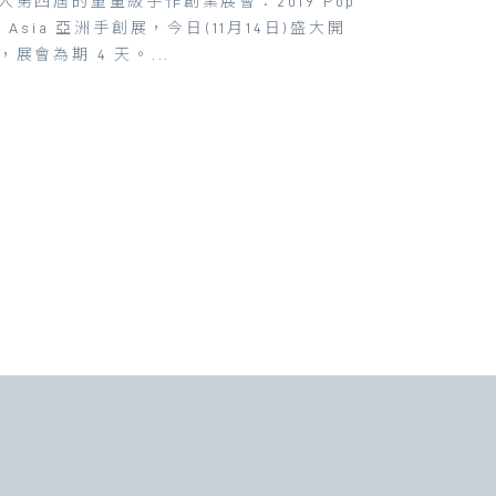
入第四屆的重量級手作創業展會：2019 Pop
p Asia 亞洲手創展，今日(11月14日)盛大開
，展會為期 4 天。...