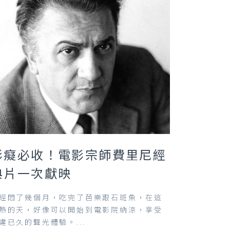
影癡必收！電影宗師費里尼經
典片一次獻映
經悶了幾個月，吃完了芭樂跟石斑魚，在這
熱的天，好像可以開始到電影院納涼，享受
違已久的聲光體驗。...