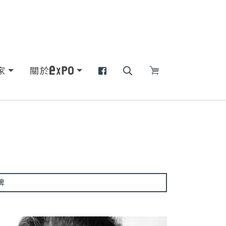
家
關於
牌