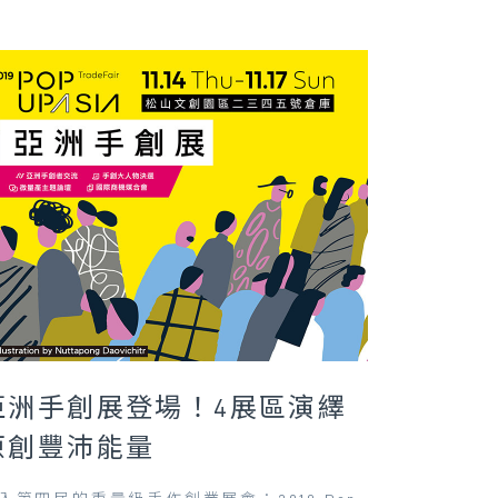
亞洲手創展登場！4展區演繹
原創豐沛能量