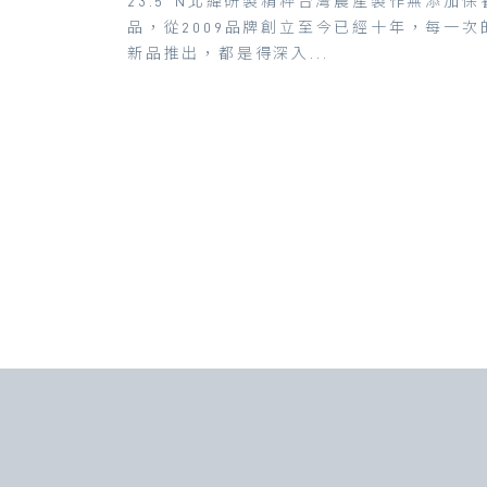
23.5°N北緯研製精粹台灣農產製作無添加保
品，從2009品牌創立至今已經十年，每一次
新品推出，都是得深入...