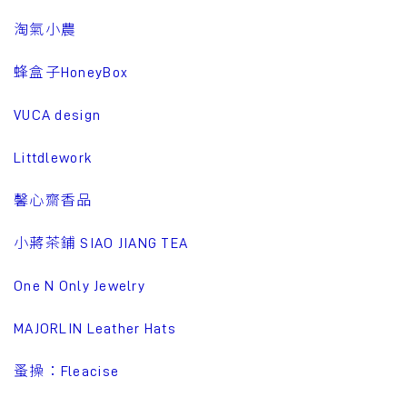
淘氣小農
蜂盒子HoneyBox
VUCA design
Littdlework
馨心齋香品
小蔣茶鋪 SIAO JIANG TEA
One N Only Jewelry
MAJORLIN Leather Hats
蚤操：Fleacise