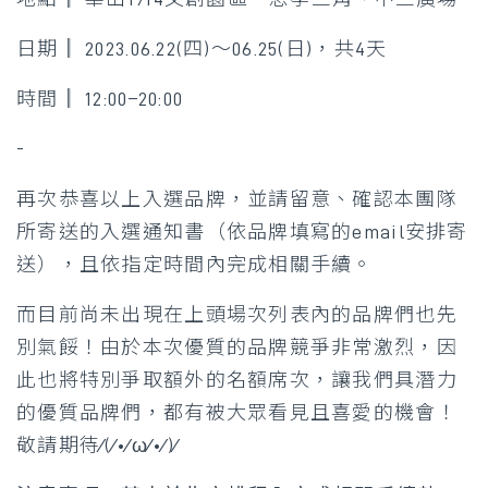
日期║ 2023.06.22(四)～06.25(日)，共4天
時間║ 12:00–20:00
-
再次恭喜以上入選品牌，並請留意、確認本團隊
所寄送的入選通知書（依品牌填寫的email安排寄
送），且依指定時間內完成相關手續。
而目前尚未出現在上頭場次列表內的品牌們也先
別氣餒！由於本次優質的品牌競爭非常激烈，因
此也將特別爭取額外的名額席次，讓我們具潛力
的優質品牌們，都有被大眾看見且喜愛的機會！
敬請期待⁄(⁄•⁄ω⁄•⁄)⁄