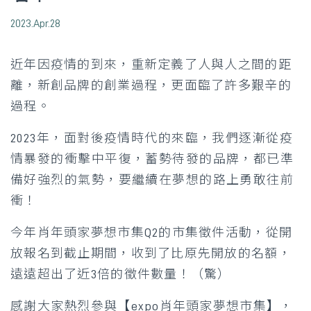
2023.Apr.28
近年因疫情的到來，重新定義了人與人之間的距
離，新創品牌的創業過程，更面臨了許多艱辛的
過程。
2023年，面對後疫情時代的來臨，我們逐漸從疫
情暴發的衝擊中平復，
蓄勢待發的品牌，都已準
備好強烈的氣勢，要繼續在夢想的路上勇敢往前
衝！
今年肖年頭家夢想市集Q2的市集徵件活動，從開
放報名到截止期間，收到了比原先開放的名額，
遠遠超出了近3倍的徵件數量！（驚）
感謝大家熱烈參與【expo肖年頭家夢想市集】，