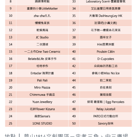
地點║ 華山1914文創園區－忠孝三角、中三廣場