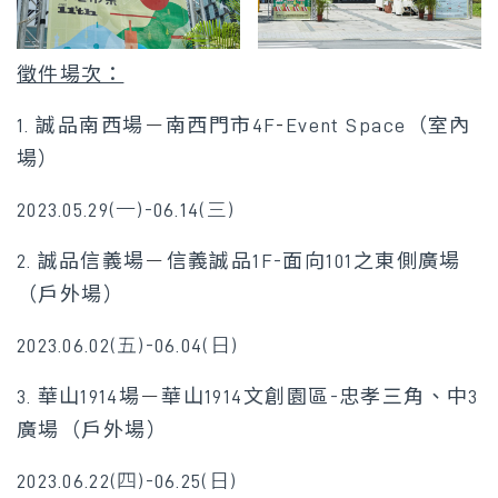
徵件場次：
1. 誠品南西場
－
南西門市4F
-
Event Space（室內
場）
2023.05.29(一)-06.14(三)
2. 誠品信義場
－
信義誠品1F
-
面向101之東側廣場
（戶外場）
2023.06.02(五)-06.04(日)
3. 華山1914場
－
華山1914文創園區
-
忠孝三角、中3
廣場（戶外場）
2023.06.22(四)-06.25(日)