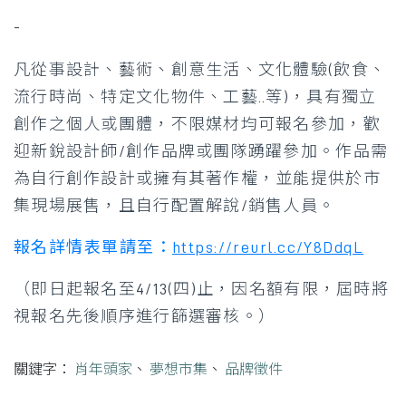
-
凡從事設計、藝術、創意生活、文化體驗(飲食、
流行時尚、特定文化物件、工藝..等)，具有獨立
創作之個人或團體，不限媒材均可報名參加，歡
迎新銳設計師/創作品牌或團隊踴躍參加。作品需
為自行創作設計或擁有其著作權，並能提供於市
集現場展售，且自行配置解說/銷售人員。
報名詳情表單請至：
https://reurl.cc/Y8DdqL
（即日起報名至4/13(四)止，因名額有限，屆時將
視報名先後順序進行篩選審核。）
關鍵字：
肖年頭家
、
夢想市集
、
品牌徵件