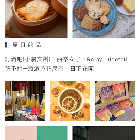
▍ 夏 日 飲 品
討酒吧(小農文創)
、
酉卒女子、
Relay Juicetail、
花予她—療癒系花果茶
、日下花開