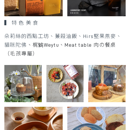
▍ 特 色 美 食
朵莉絲的西點工坊、
蒹葭油飯
、
Hirs堅果燕麥
、
貓咪陀佛
、
梶鵵Weytu、
Meat table 肉の餐桌
（毛孩專屬）