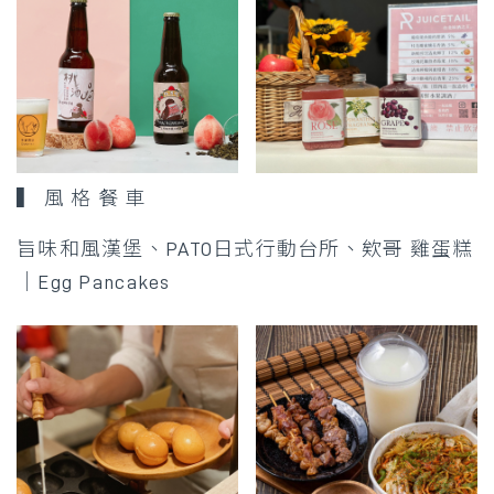
▍ 風 格 餐 車
旨味和風漢堡、PATO日式行動台所、欸哥 雞蛋糕
｜Egg Pancakes