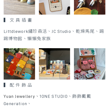
▍ 文 具 插 畫
Littdlework繡珍森活、JC Studio
、
乾燥馬尾、
踢
踢博物館、
懶懶兔家族
▍ 配 件 飾 品
Yuan Jewellery、
1ONE STUDIO、
飾飾戴戴
Generation、