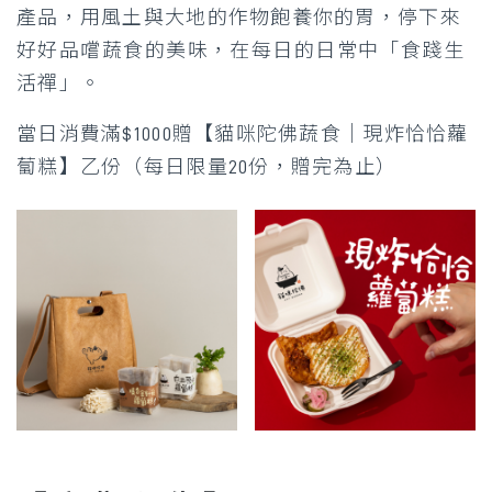
產品，用風土與大地的作物飽養你的胃，
停下來
好好品嚐蔬食的美味，在每日的日常中「食踐生
活禪」。
當日消費滿$1000贈【貓咪陀佛蔬食｜現炸恰恰蘿
蔔糕】乙份（每日限量20份，贈完為止）