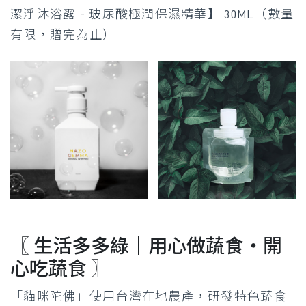
潔淨沐浴露 - 玻尿酸極潤保濕精華】 30ML（數量
有限，贈完為止）
〖 生活多多綠｜用心做蔬食・開
心吃蔬食 〗
「貓咪陀佛」使用台灣在地農產，研發特色蔬食