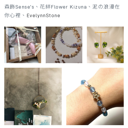
森飾Sense's、
花絆Flower Kizuna、
泥の浪漫在
你心裡、
EvelynnStone