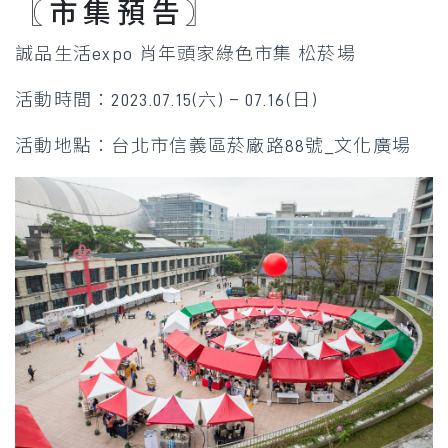
〖 市 集 預 告 〗
誠品生活expo 肖年頭家綠色市集 松菸場
活動時間：2023.07.15(六
) – 07.16(日)​
活動地點：台北市信義區菸廠路88號_文化廣場