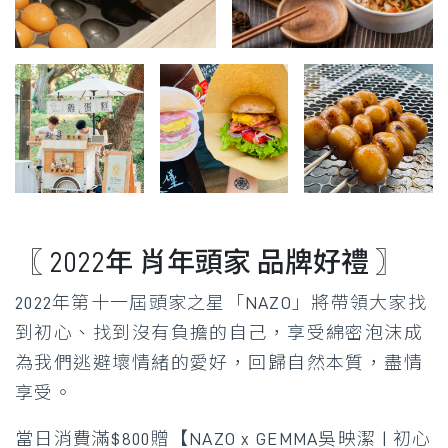
〖 2022年 肖年頭家 品牌好禮 〗
2022年第十一屆頭家之星「NAZO」將帶領大家
找
到初心、找到沒有負擔的自己，
享受綿密泡沫成
為我們逃避壞情緒的愛好，回歸自然本質，盡情
享受。
當日消費滿$800贈【NAZO x GEMMA吳映潔 | 初心