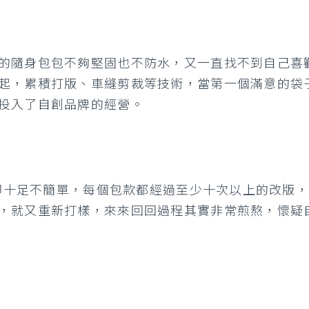
的隨身包包不夠堅固也不防水，又一直找不到自己喜
起，累積打版、車縫剪裁等技術，當第一個滿意的袋
投入了自創品牌的經營。
設計卻十足不簡單，每個包款都經過至少十次以上的改版
，就又重新打樣，來來回回過程其實非常煎熬，懷疑