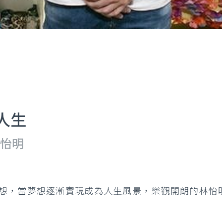
人生
林怡明
想，當夢想逐漸實現成為人生風景，樂觀開朗的林怡