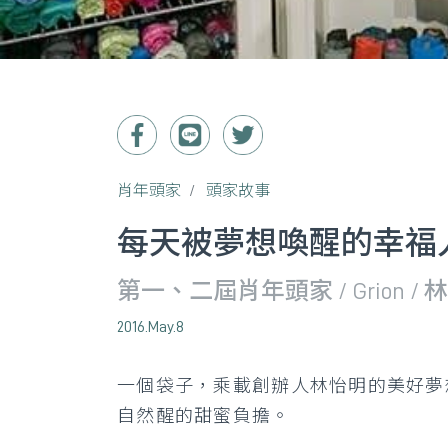
肖年頭家
頭家故事
每天被夢想喚醒的幸福
第一、二屆肖年頭家 / Grion / 
2016.May.8
一個袋子，乘載創辦人林怡明的美好夢
自然醒的甜蜜負擔。