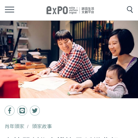
肖年頭家
頭家故事