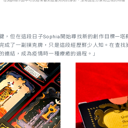
在Sophia作品中可以經常看到這隻狗狗的身影，沒有固定形象和出現的時機
，但在這段日子Sophia開始尋找新的創作目標—
完成了一副撲克牌，只是這段經歷鮮少人知。在查找
的連結，成為疫情時一種療癒的過程。」