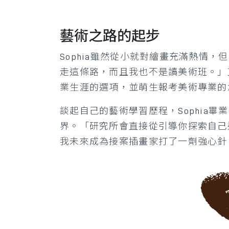
藝術之路的起步
Sophia雖然從小就對繪畫充滿熱情
走這條路，而且我也不是讀美術班。」
業生涯的選項，並萌生報考美術專業的
談起自己的藝術學習歷程，Sophia
界。「研究所會直接從引導你探索自己
我未來成為接案插畫家打了一劑強心針！