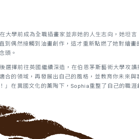
，但在大學前成為全職插畫家並非她的人生志向，她坦
直到偶然接觸到油畫創作，這才重新點燃了她對繪畫
念頭。
畢業後選擇前往英國繼續深造，在伯恩茅斯藝術大學攻
適合的領域，再發展出自己的風格，並教育你未來與
」在異國文化的薰陶下，Sophia重整了自己的職