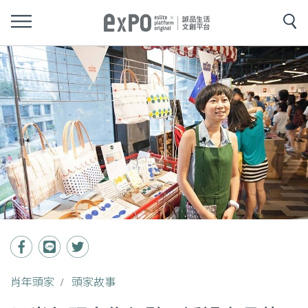
肖年頭家
頭家故事