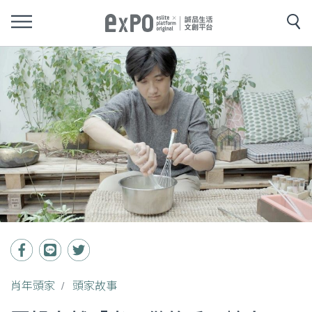
肖年頭家
頭家故事