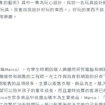
集《抽象的藝術》其中一集為玩心設計，採訪一名玩具設計師—
說我設計玩具，我會說我設計好玩的東西。」好玩的東西
限樂趣。
下稱Marco），在學生時期因個人興趣而研究電腦和
機維修和銷售的工程師。在工作與自身對網路的好奇
「初期販售的品項很多，主要以販售衣服、飾品為主。
望可以陪伴孩子的童年成長，而且當時拍賣的客源已
rco在眾多商品中挑選出積木為主要商品，Marco
工作繁忙沒有時間玩。所以創業後就決定做自己有興