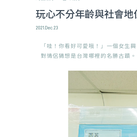
玩心不分年齡與社會地位
2021.Dec.23
「哇！你看好可愛哦！」一個女生興
對情侶猜想是台灣哪裡的名勝古蹟。