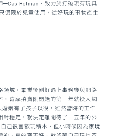
Cas Holman，致力於打破現有玩具
不該只侷限於兒童使用，從好玩的事物產生
網路領域，畢業後剛好遇上事務機與網路
下，奇摩拍賣剛開始的第一年就投入網
踏入婚姻有了孩子以後，雖然當時的工作
相對穩定，就決定離開待了十五年的公
：「自己很喜歡玩積木，但小時候因為家境
趣的，真的賣不好，就留著自己玩也不