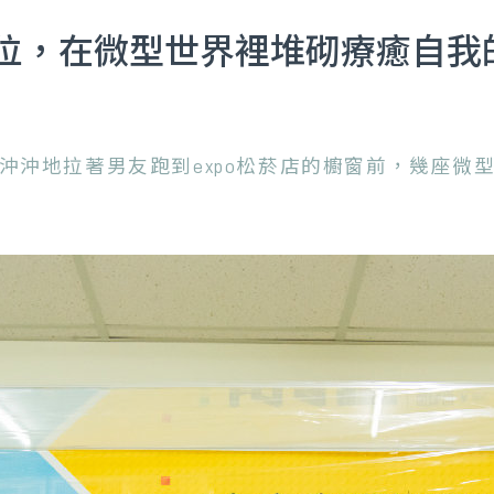
，在微型世界裡堆砌療癒自我的樂
沖沖地拉著男友跑到expo松菸店的櫥窗前，幾座微