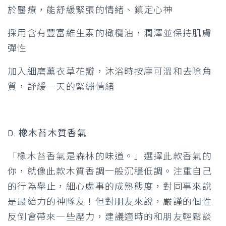
於醫療，能舒緩緊張的情緒、鎮定心神
採用含有豐富維生素的橄欖油，潤澤並保持肌膚
彈性
加入細磨薰衣草花瓣，沐浴時按摩可溫和去除角
質，舒緩一天的緊繃情緒
D. 橡木苔木質香氣
「橡木苔香氣是森林的味道。」選擇此款香氣的
你，就像此款木質香調一般沉穩低調。注重自己
的行為舉止，細心處事的成熟態度，對同事來說
是最給力的神隊友！但對朋友來說，嚴謹的個性
反倒會帶來一些壓力，建議適時的和朋友輕鬆談