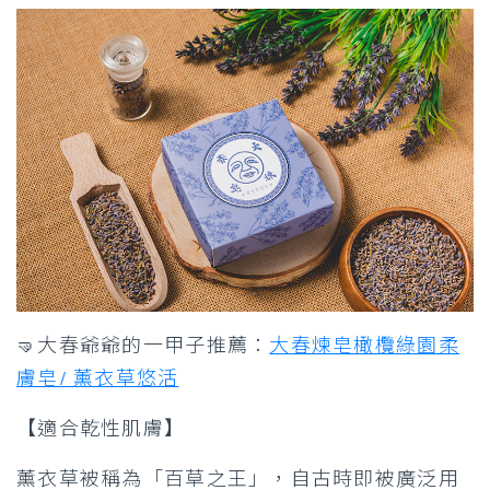
🤜大春爺爺的一甲子推薦：
大春煉皂橄欖綠園柔
膚皂/ 薰衣草悠活
【適合乾性肌膚】
薰衣草被稱為「百草之王」，自古時即被廣泛用