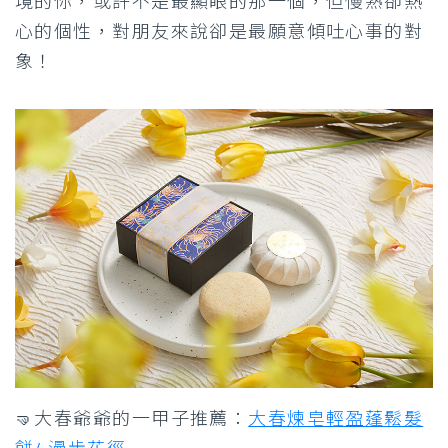
境的你，或許不是最顯眼的那一個，但慢熟卻熱
心的個性，對朋友來說卻是最願意傾吐心事的對
象！
🤜大春爺爺的一甲子推薦：
大春煉皂輕盈蓬鬆髮