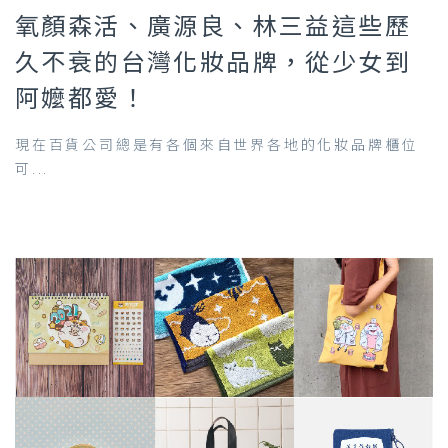
氧顏森活、廣源良、林三益這些歷
久不衰的台灣化妝品牌，從少女到
阿嬤都愛！
現在百貨公司總是有各個來自世界各地的化妝品牌櫃位
可...