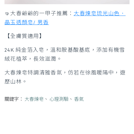
🤜大春爺爺的一甲子推薦：
大春煉皂琉光山色．
晶玉透顏皂/ 男香
【全膚質適用】
24K 純金箔入皂，溫和胺基酸基底，添加有機雪
絨花植萃，長效滋潤。
大春煉皂特調清雅香氛，仿若在徐風暖陽中，遊
歷山林。
關鍵字：
大春煉皂
、
心理測驗
、
香氣