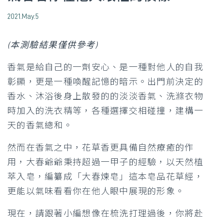
2021.May.5
(本測驗結果僅供參考)
香氣是給自己的一劑安心、是一種對他人的自我
彰顯，更是一種喚醒記憶的暗示。出門前決定的
香水、沐浴後身上散發的的淡淡香氣、洗滌衣物
時加入的洗衣精等，各種選擇交相碰撞，建構一
天的香氣總和。
然而在香氣之中，花草香更具備自然療癒的作
用，大春爺爺秉持超過一甲子的經驗，以天然植
萃入皂，編纂成「大春煉皂」這本皂品花草經，
更能以氣味看看你在他人眼中展現的形象。
現在，請跟著小編想像在梳洗打理過後，你將赴