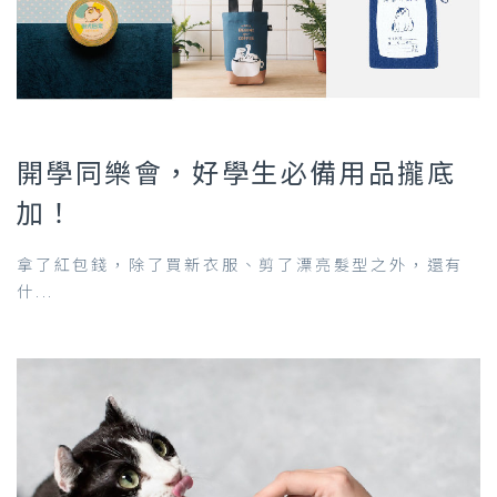
開學同樂會，好學生必備用品攏底
加！
拿了紅包錢，除了買新衣服、剪了漂亮髮型之外，還有
什...