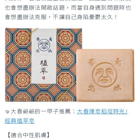
也會想盡辦法開啟話題，而當自身遇到問題時也
會想盡辦法克服，不讓自己身陷憂鬱太久！
🤜大春爺爺的一甲子推薦：
大春煉皂稻埕時光/
經典植萃皂
【適合中性肌膚】