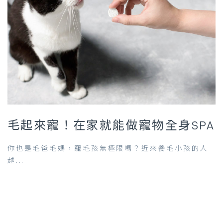
毛起來寵！在家就能做寵物全身SPA
你也是毛爸毛媽，寵毛孩無極限嗎？近來養毛小孩的人
越...