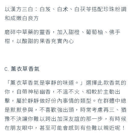
以漢方三白：白芨、白术、白茯苓搭配珍珠粉調
和成嫩白良方
磨碎中草藥的靈香，加入甜橙、葡萄柚、佛手
柑，以酸甜的果香充實內心
C. 薰衣草香氣
「薰衣草香氣是寧靜的味道。」選擇此款香氣的
你，自帶神秘幽香，不溫不火、相較於主動出
擊，屬於靜靜做好份內事情的類型。在群體中總
是默默參與，不喜歡強出頭，時常考慮再三、猶
豫不決讓你難以跨出加深友誼的那一步，有時候
在朋友眼中，甚至可能會感到有些難以親近呢！