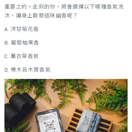
重要之約。此刻的你，將會選擇以下哪種香氣洗
沐，讓身上散發這味幽香呢？
A. 洋甘菊花香
B. 葡萄柚果香
C. 薰衣草香氣
D. 橡木苔木質香氣