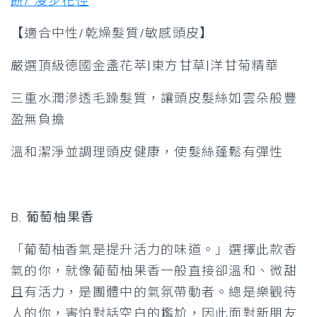
餅/ 漫步花徑
【適合中性/乾燥髮質/敏感頭皮】
嚴選頂級德國金盞花萃|東方甘草|洋甘菊精華
三重水潤滲透毛躁髮質，讓頭皮髮絲如雲朵般豐
盈無負擔
溫和潔淨並調理頭皮健康，使髮絲蓬鬆有彈性
B. 葡萄柚果香
「葡萄柚香氣是提升活力的味道。」選擇此款香
氣的你，就像葡萄柚果香一般直接卻溫和、微甜
且有活力，是團體中的氣氛帶動者。總是樂觀待
人的你，害怕對話空白的尷尬，因此面對新朋友