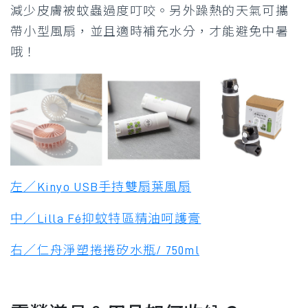
減少皮膚被蚊蟲過度叮咬。另外躁熱的天氣可攜
帶小型風扇，並且適時補充水分，才能避免中暑
哦！
左／Kinyo USB手持雙扇葉風扇
中／Lilla Fé抑蚊特區精油呵護膏
右／仁舟淨塑捲捲矽水瓶/ 750ml