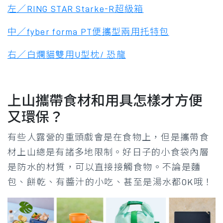
左／RING STAR Starke-R超級箱
中／fyber forma PT便攜型兩用托特包
右／白爛貓雙用U型枕/ 恐龍
上山攜帶食材和用具怎樣才方便
又環保？
有些人露營的重頭戲會是在食物上，但是攜帶食
材上山總是有諸多地限制。好日子的小食袋
內層
是防水的材質，可以直接接觸食物。
不論是麵
包、餅乾、有醬汁的小吃、甚至是湯水都OK哦！