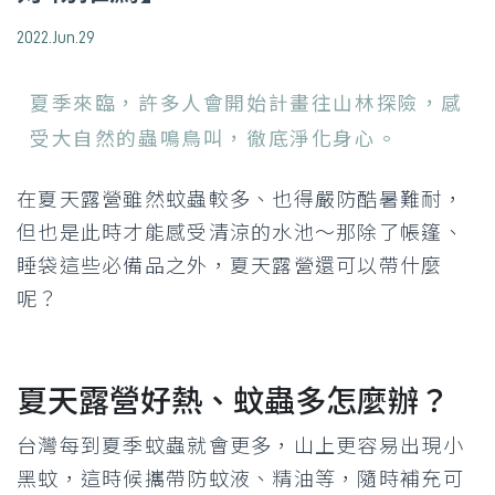
2022.Jun.29
夏季來臨，許多人會開始計畫往山林探險，感
受大自然的蟲鳴鳥叫，徹底淨化身心。
在夏天露營雖然蚊蟲較多、也得嚴防酷暑難耐，
但也是此時才能感受清涼的水池～那除了帳篷、
睡袋這些必備品之外，夏天露營還可以帶什麼
呢？
夏天露營好熱、蚊蟲多怎麼辦？
台灣每到夏季蚊蟲就會更多，山上更容易出現小
黑蚊，這時候攜帶防蚊液、精油等，隨時補充可