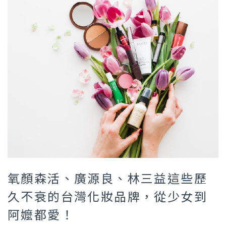
氧顏森活、廣源良、林三益這些歷
久不衰的台灣化妝品牌，從少女到
阿嬤都愛！