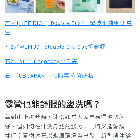
左／[LiFE RiCH]-Double Box/可微波不鏽鋼便當
盒
左2／WEMUG Foldable Sili Cup折疊杯
右2／好日子agooday小食袋
右1／CB JAPAN TPU防霉抗菌砧板
露營也能舒服的盥洗嗎？
每到山上露營時，沐浴通常大家是有得沖澡就
好，但如何在沖洗身體的髒污，同時又能愛護山
林呢？夏樹沐石以永續環境為出發「新型態沐浴