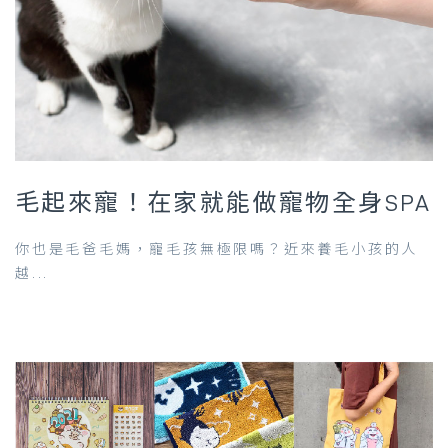
毛起來寵！在家就能做寵物全身SPA
你也是毛爸毛媽，寵毛孩無極限嗎？近來養毛小孩的人
越...