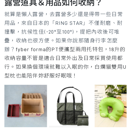
露營道具＆用品如何收納？
就算是懶人露營，去露營多少還是得帶一些日常
用品，來自日本的「
RING STAR」不僅
耐磨、耐
撞擊，抗候性佳(-20°至100°)，
提把內收後可堆
疊，收納也很方便。如果你說那隨身行李怎麼
辦？
fyber forma的
PT便攜型兩用托特包，
18升的
收納容量不管是適合日常外出及日常採買使用都
行。如果換個環境就難以入眠的你，白爛貓雙用U
型枕也能陪伴妳舒服好眠哦！