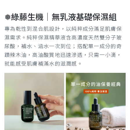
❅綠藤生機｜無乳液基礎保濕組
專為乾性到混合肌設計，以純粹成分滿足肌膚保
濕需求。純粹保濕精華液含高濃度天然雙分子玻
尿酸，補水、涵水一次到位；搭配單一成分的奇
蹟辣木油，高油酸質地迅速滲透，只需一小滴，
就能感受肌膚補滿水的滋潤感。