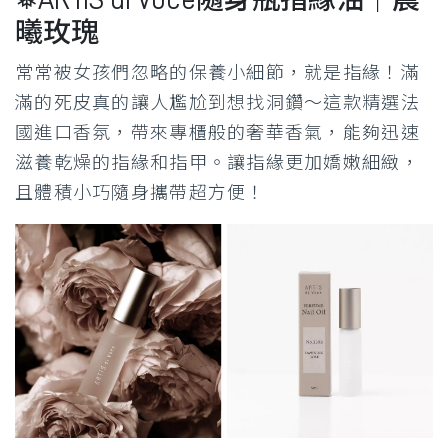
❅ARTiS di Voce隨身瓶指緣油｜晨
曦玫瑰
常常被女孩們忽略的保養小細節，就是指緣！滿
滿的死皮真的讓人尷尬到想找洞鑽～這款精選法
國進口香氛，帶來專櫃般的奢華香氣，能夠迅速
滋養乾燥的指緣和指甲。讓指緣更加嬌嫩細緻，
且體積小巧隨身攜帶超方便！