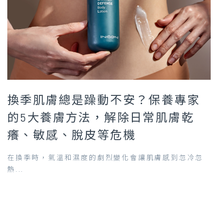
換季肌膚總是躁動不安？保養專家
的5大養膚方法，解除日常肌膚乾
癢、敏感、脫皮等危機
在換季時，氣溫和濕度的劇烈變化會讓肌膚感到忽冷忽
熱...