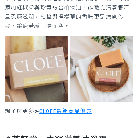
添加紅椒粉與珍貴複合植物油，能徹底清潔髒汙
且深層滋潤，柑橘與檸檬草的香味更是療癒心
靈，讓疲勞感一掃而空。
想了解更多➤
CLOEE最新商品優惠