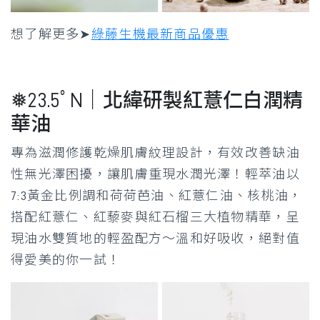
想了解更多➤
綠藤生機最新商品優惠
❅23.5ﾟN｜北緯研製紅薏仁白潤精
華油
專為滋潤修護乾燥肌膚紋理設計，有效改善缺油
性無光澤困擾，讓肌膚重現水潤光澤！輕萃油以
7:3黃金比例調和荷荷芭油、紅薏仁油、核桃油，
搭配紅薏仁、紅藜麥與紅石榴三大植物精華，呈
現油水雙質地的輕盈配方～溫和好吸收，絕對值
得愛美的你一試！