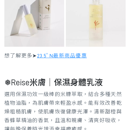
想了解更多➤
23.5ﾟN最新商品優惠
❅Reise米膚｜保濕身體乳液
選用保濕功效一級棒的米糠萃取，結合多種天然
植物油脂，為肌膚帶來輕盈水感。能有效改善乾
燥粗糙肌膚，使肌膚恢復健康光澤。清新甜橙與
香蜂草精油的香氣，且溫和親膚、清爽好吸收，
讓每晚保養時光增添幸福療癒感。