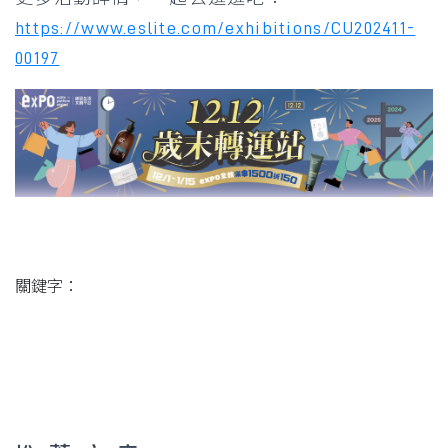
https://www.eslite.com/exhibitions/CU202411-
00197
關鍵字：