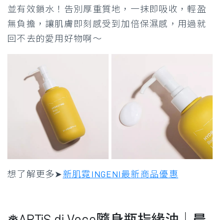
並有效鎖水！告別厚重質地，一抹即吸收，輕盈
無負擔，讓肌膚即刻感受到加倍保濕感，用過就
回不去的愛用好物啊～
想了解更多➤
新肌霓INGENI最新商品優惠