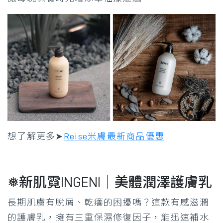
想了解更多➤
Reise米膚最新商品優惠
❅新肌霓INGENI｜美體潤澤護膚乳
長期肌膚有脫屑、乾癢的困擾嗎？這款有感滋潤
的護膚乳，擁有三重保濕修復因子，能迅速補水