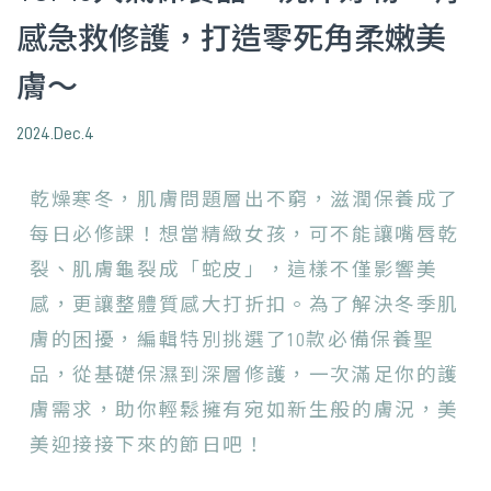
感急救修護，打造零死角柔嫩美
膚～
2024.Dec.4
乾燥寒冬，肌膚問題層出不窮，滋潤保養成了
每日必修課！想當精緻女孩，可不能讓嘴唇乾
裂、肌膚龜裂成「蛇皮」，這樣不僅影響美
感，更讓整體質感大打折扣。為了解決冬季肌
膚的困擾，編輯特別挑選了10款必備保養聖
品，從基礎保濕到深層修護，一次滿足你的護
膚需求，助你輕鬆擁有宛如新生般的膚況，美
美迎接接下來的節日吧！