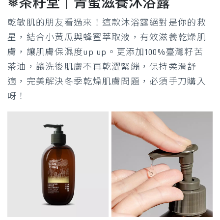
❅茶籽堂｜青蜜滋養沐浴露
乾敏肌的朋友看過來！這款沐浴露絕對是你的救
星，結合小黃瓜與蜂蜜萃取液，有效滋養乾燥肌
膚，讓肌膚保濕度up up。更添加100%臺灣籽苦
茶油，讓洗後肌膚不再乾澀緊繃，保持柔滑舒
適，完美解決冬季乾燥肌膚問題，必須手刀購入
呀！