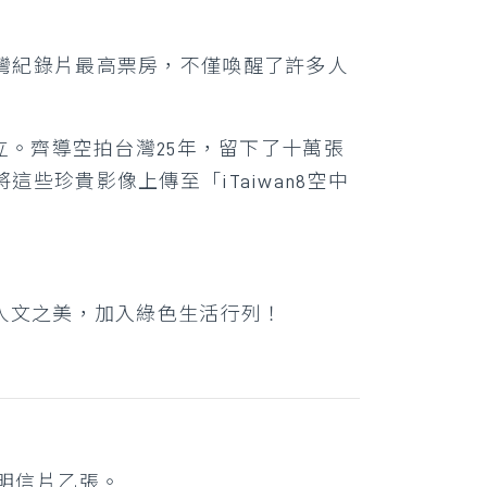
下台灣紀錄片最高票房，不僅喚醒了許多人
立。齊導空拍台灣25年，留下了十萬張
珍貴影像上傳至「iTaiwan8空中
地與人文之美，加入綠色生活行列！
會】明信片乙張。