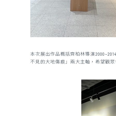
本次展出作品概括齊柏林導演2000~
不見的大地傷痕」兩大主軸，希望觀眾