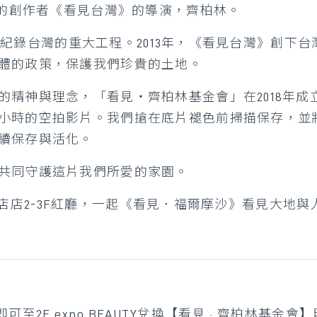
地的創作者《看見台灣》的導演，齊柏林。
職期間紀錄台灣的重大工程。2013年，《看見台灣》創
體的政策，保護我們珍貴的土地。
精神與理念，「看見・齊柏林基金會」在2018年成
時的空拍影片。我們搶在底片褪色前掃描保存，並將這些
續保存與活化。
共同守護這片我們所愛的家園。
到誠品新店店2-3F紅廳，一起《看見．福爾摩沙》看見大
即可至2F expo BEAUTY兌換【看見 · 齊柏林基金