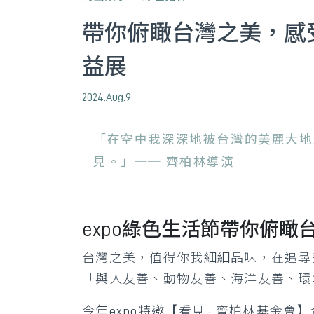
帶你俯瞰台灣之美，感
益展
2024.Aug.9
「在空中我深深地被台灣的美麗大地
見。」── 齊柏林導演
expo綠色生活節帶你俯瞰
台灣之美，值得你我細細品味，在追尋美
「與人友善、動物友善、海洋友善、環
今年expo特邀【看見 · 齊柏林基