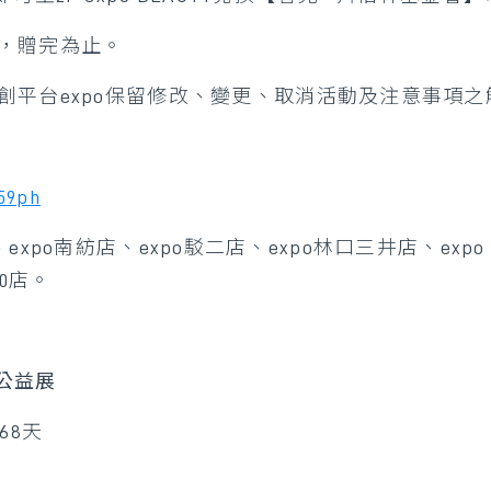
，贈完為止。
創平台expo保留修改、變更、取消活動及注意事項之
b59ph
店、expo南紡店、expo駁二店、expo林口三井店、expo R
80店。
公益展
共68天