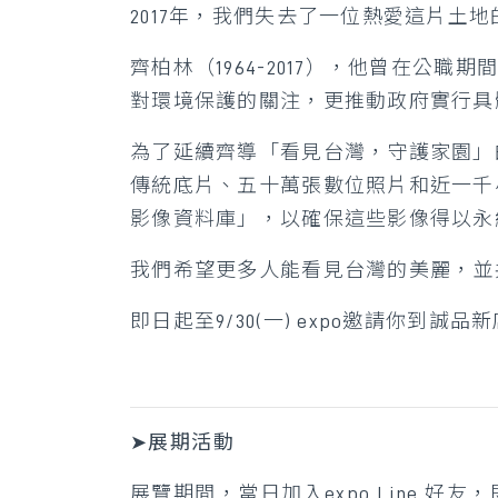
2017年，我們失去了一位熱愛這片土
齊柏林（1964-2017），他曾在公
對環境保護的關注，更推動政府實行具
為了延續齊導「看見台灣，守護家園」的
傳統底片、五十萬張數位照片和近一千小
影像資料庫」，以確保這些影像得以永
我們希望更多人能看見台灣的美麗，並
即日起至9/30(一) expo邀請你
➤
展期活動
展覽期間，當日加入expo Line 好友，